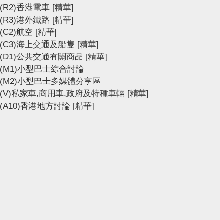
(R2)香港電車
[精華]
(R3)港外鐵路
[精華]
(C2)航空
[精華]
(C3)海上交通及船隻
[精華]
(D1)公共交通有關商品
[精華]
(M1)小型巴士綜合討論
(M2)小型巴士多媒體分享區
(V)私家車,商用車,政府及特種車輛
[精華]
(A10)香港地方討論
[精華]