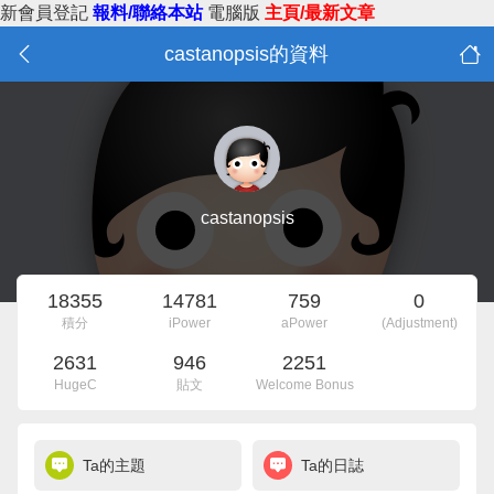
新會員登記
報料/聯絡本站
電腦版
主頁/最新文章
castanopsis的資料
castanopsis
18355
14781
759
0
積分
iPower
aPower
(Adjustment)
2631
946
2251
HugeC
貼文
Welcome Bonus
Ta的主題
Ta的日誌