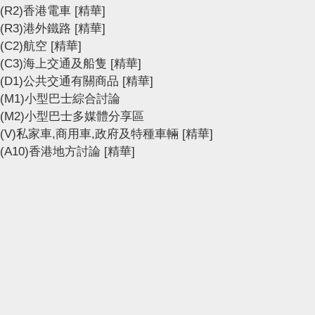
(R2)香港電車
[精華]
(R3)港外鐵路
[精華]
(C2)航空
[精華]
(C3)海上交通及船隻
[精華]
(D1)公共交通有關商品
[精華]
(M1)小型巴士綜合討論
(M2)小型巴士多媒體分享區
(V)私家車,商用車,政府及特種車輛
[精華]
(A10)香港地方討論
[精華]