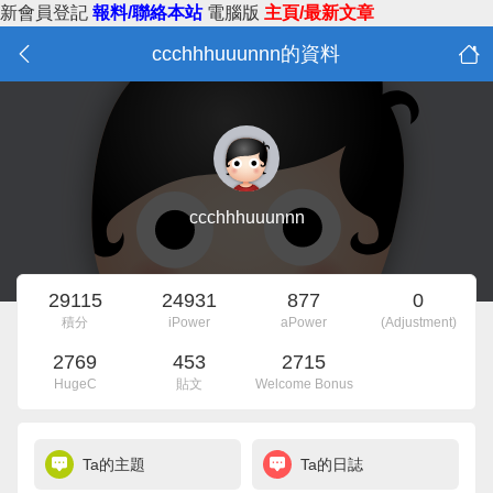
新會員登記
報料/聯絡本站
電腦版
主頁/最新文章
ccchhhuuunnn的資料
ccchhhuuunnn
29115
24931
877
0
積分
iPower
aPower
(Adjustment)
2769
453
2715
HugeC
貼文
Welcome Bonus
Ta的主題
Ta的日誌