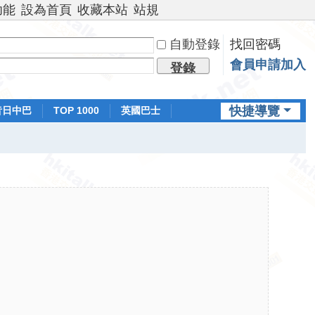
功能
設為首頁
收藏本站
站規
自動登錄
找回密碼
會員申請加入
登錄
快捷導覽
昔日中巴
TOP 1000
英國巴士
排行榜
日本鐵路