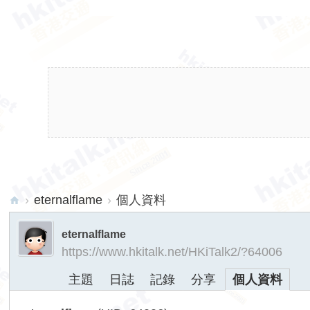
›
eternalflame
›
個人資料
hk
eternalflame
ita
https://www.hkitalk.net/HKiTalk2/?64006
lk.
主題
日誌
記錄
分享
個人資料
ne
t