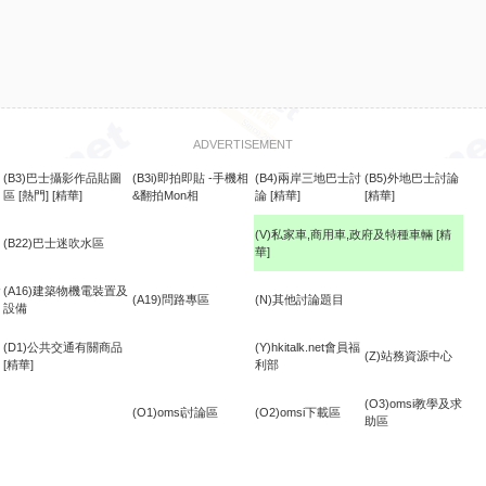
ADVERTISEMENT
(B3)巴士攝影作品貼圖
(B3i)即拍即貼 -手機相
(B4)兩岸三地巴士討
(B5)外地巴士討論
區
[熱門]
[精華]
&翻拍Mon相
論
[精華]
[精華]
(V)私家車,商用車,政府及特種車輛
[精
(B22)巴士迷吹水區
華]
食
(A16)建築物機電裝置及
(A19)問路專區
(N)其他討論題目
設備
(D1)公共交通有關商品
(Y)hkitalk.net會員福
(Z)站務資源中心
[精華]
利部
(O3)omsi教學及求
(O1)omsi討論區
(O2)omsi下載區
助區