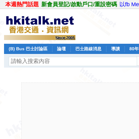
本週熱門話題
新會員登記/啟動戶口/重設密碼
以fb M
(B) Bus 巴士討論區
論壇
巴士路線消息
導讀
80
飛行報告
日誌
保留巴士
分享
記錄