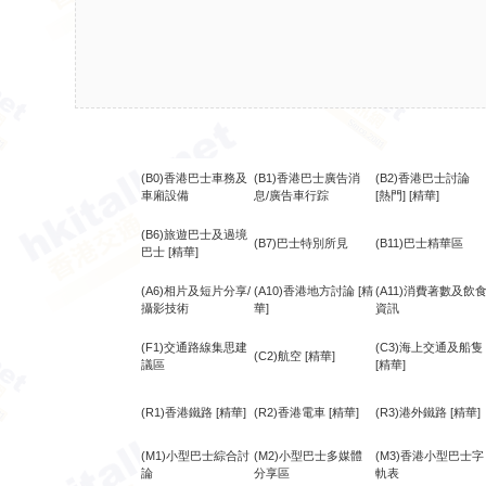
(B0)香港巴士車務及
(B1)香港巴士廣告消
(B2)香港巴士討論
車廂設備
息/廣告車行踪
[熱門]
[精華]
(B6)旅遊巴士及過境
(B7)巴士特別所見
(B11)巴士精華區
巴士
[精華]
(A6)相片及短片分享/
(A10)香港地方討論
[精
(A11)消費著數及飲
攝影技術
華]
資訊
(F1)交通路線集思建
(C3)海上交通及船隻
(C2)航空
[精華]
議區
[精華]
(R1)香港鐵路
[精華]
(R2)香港電車
[精華]
(R3)港外鐵路
[精華]
(M1)小型巴士綜合討
(M2)小型巴士多媒體
(M3)香港小型巴士字
論
分享區
軌表