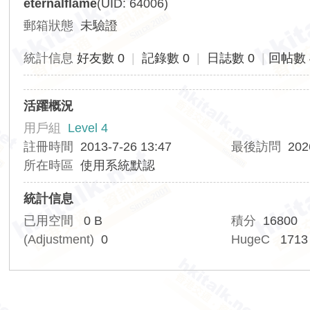
eternalflame
(UID: 64006)
香
郵箱狀態
未驗證
港
交
統計信息
好友數 0
|
記錄數 0
|
日誌數 0
|
回帖數 
通
資
活躍概況
訊
用戶組
Level 4
網
註冊時間
2013-7-26 13:47
最後訪問
202
所在時區
使用系統默認
統計信息
已用空間
0 B
積分
16800
(Adjustment)
0
HugeC
1713