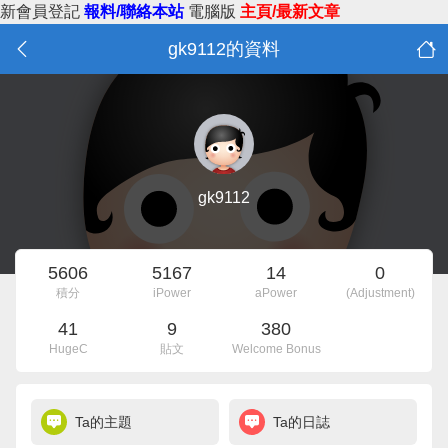
新會員登記
報料/聯絡本站
電腦版
主頁/最新文章
gk9112的資料
gk9112
5606
5167
14
0
積分
iPower
aPower
(Adjustment)
41
9
380
HugeC
貼文
Welcome Bonus
Ta的主題
Ta的日誌