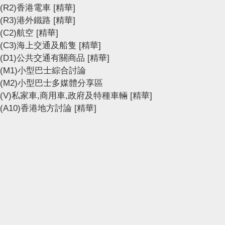
(R2)香港電車
[精華]
(R3)港外鐵路
[精華]
(C2)航空
[精華]
(C3)海上交通及船隻
[精華]
(D1)公共交通有關商品
[精華]
(M1)小型巴士綜合討論
(M2)小型巴士多媒體分享區
(V)私家車,商用車,政府及特種車輛
[精華]
(A10)香港地方討論
[精華]