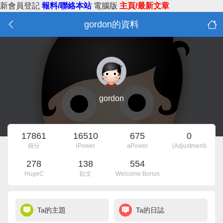
新會員登記
報料/聯絡本站
電腦版
主頁/最新文章
gordon的資料
gordon
17861
16510
675
0
積分
iPower
aPower
(Adjustment)
278
138
554
HugeC
貼文
Welcome Bonus
Ta的主題
Ta的日誌