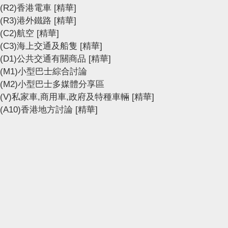
(R2)香港電車
[精華]
(R3)港外鐵路
[精華]
(C2)航空
[精華]
(C3)海上交通及船隻
[精華]
(D1)公共交通有關商品
[精華]
(M1)小型巴士綜合討論
(M2)小型巴士多媒體分享區
(V)私家車,商用車,政府及特種車輛
[精華]
(A10)香港地方討論
[精華]