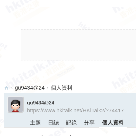
›
gu9434@24
›
個人資料
hk
gu9434@24
ita
https://www.hkitalk.net/HKiTalk2/?74417
lk.
主題
日誌
記錄
分享
個人資料
ne
t