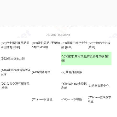
ADVERTISEMENT
(B3)巴士攝影作品貼圖
(B3i)即拍即貼 -手機相
(B4)兩岸三地巴士討
(B5)外地巴士討論
區
[熱門]
[精華]
&翻拍Mon相
論
[精華]
[精華]
(V)私家車,商用車,政府及特種車輛
[精
(B22)巴士迷吹水區
華]
食
(A16)建築物機電裝置及
(A19)問路專區
(N)其他討論題目
設備
(D1)公共交通有關商品
(Y)hkitalk.net會員福
(Z)站務資源中心
[精華]
利部
(O3)omsi教學及求
(O1)omsi討論區
(O2)omsi下載區
助區