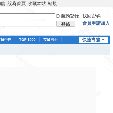
功能
設為首頁
收藏本站
站規
自動登錄
找回密碼
會員申請加入
登錄
快捷導覽
昔日中巴
TOP 1000
英國巴士
排行榜
日本鐵路