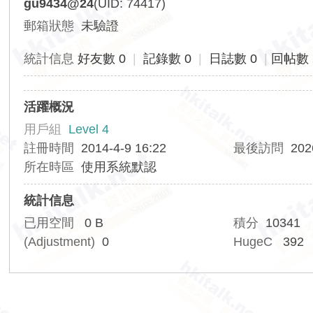
gu9434@24
(UID: 74417)
香
郵箱狀態
未驗證
港
交
統計信息
好友數 0
|
記錄數 0
|
日誌數 0
|
回帖數 
通
資
活躍概況
訊
用戶組
Level 4
網
註冊時間
2014-4-9 16:22
最後訪問
202
所在時區
使用系統默認
統計信息
已用空間
0 B
積分
10341
(Adjustment)
0
HugeC
392