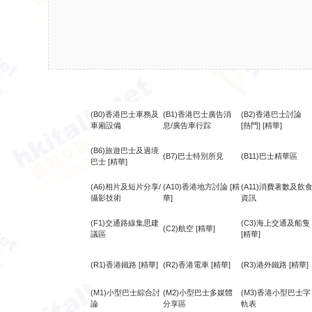
(B0)香港巴士車務及
(B1)香港巴士廣告消
(B2)香港巴士討論
車廂設備
息/廣告車行踪
[熱門]
[精華]
(B6)旅遊巴士及過境
(B7)巴士特別所見
(B11)巴士精華區
巴士
[精華]
(A6)相片及短片分享/
(A10)香港地方討論
[精
(A11)消費著數及飲
攝影技術
華]
資訊
(F1)交通路線集思建
(C3)海上交通及船隻
(C2)航空
[精華]
議區
[精華]
(R1)香港鐵路
[精華]
(R2)香港電車
[精華]
(R3)港外鐵路
[精華]
(M1)小型巴士綜合討
(M2)小型巴士多媒體
(M3)香港小型巴士字
論
分享區
軌表