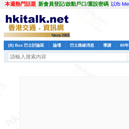
本週熱門話題
新會員登記/啟動戶口/重設密碼
以fb M
(B) Bus 巴士討論區
論壇
巴士路線消息
導讀
80
飛行報告
日誌
保留巴士
分享
記錄