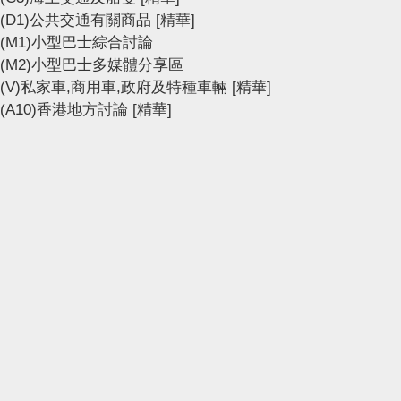
(D1)公共交通有關商品
[精華]
(M1)小型巴士綜合討論
(M2)小型巴士多媒體分享區
(V)私家車,商用車,政府及特種車輛
[精華]
(A10)香港地方討論
[精華]