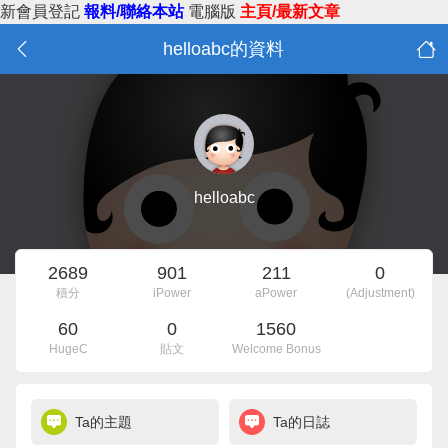
新會員登記
報料/聯絡本站
電腦版
主頁/最新文章
helloabc的資料
helloabc
2689
901
211
0
積分
iPower
aPower
(Adjustment)
60
0
1560
HugeC
貼文
Welcome Bonus
Ta的主題
Ta的日誌