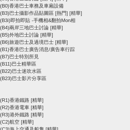
(B0)香港巴士車務及車廂設備
(B3)巴士攝影作品貼圖區
[熱門]
[精華]
(B3i)即拍即貼 -手機相&翻拍Mon相
(B4)兩岸三地巴士討論
[精華]
(B5)外地巴士討論
[精華]
(B6)旅遊巴士及過境巴士
[精華]
(B1)香港巴士廣告消息/廣告車行踪
(B7)巴士特別所見
(B11)巴士精華區
(B22)巴士迷吹水區
(B23)巴士影片分享區
(R1)香港鐵路
[精華]
(R2)香港電車
[精華]
(R3)港外鐵路
[精華]
(C2)航空
[精華]
(C3)海上交通及船隻
[精華]