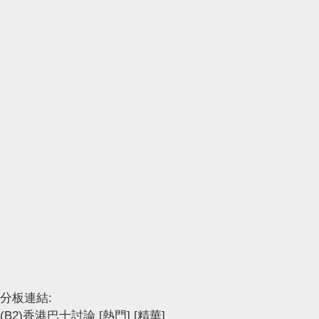
分板連結:
(B2)香港巴士討論
[熱門]
[精華]