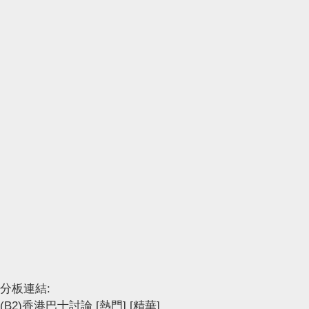
分板連結:
(B2)香港巴士討論
[熱門]
[精華]