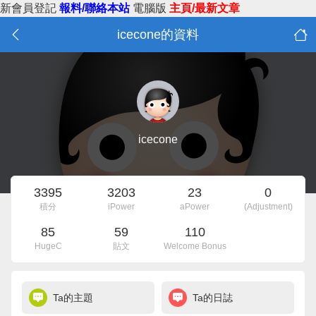
新會員登記
報料/聯絡本站
電腦版
主頁/最新文章
icecone的資料
icecone
3395
3203
23
0
積分
iPower
aPower
(Adjustment)
85
59
110
HugeC
貼文
Welcome Bonus
Ta的主題
Ta的日誌