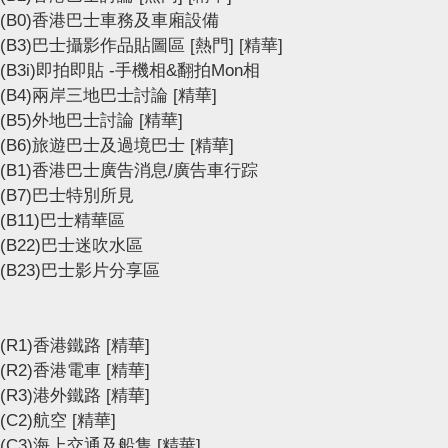
(B0)香港巴士車務及車廂設備
(B3)巴士攝影作品貼圖區
[熱門]
[精華]
(B3i)即拍即貼 -手機相&翻拍Mon相
(B4)兩岸三地巴士討論
[精華]
(B5)外地巴士討論
[精華]
(B6)旅遊巴士及過境巴士
[精華]
(B1)香港巴士廣告消息/廣告車行踪
(B7)巴士特別所見
(B11)巴士精華區
(B22)巴士迷吹水區
(B23)巴士影片分享區
(R1)香港鐵路
[精華]
(R2)香港電車
[精華]
(R3)港外鐵路
[精華]
(C2)航空
[精華]
(C3)海上交通及船隻
[精華]