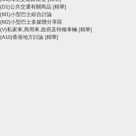
(D1)公共交通有關商品
[精華]
(M1)小型巴士綜合討論
(M2)小型巴士多媒體分享區
(V)私家車,商用車,政府及特種車輛
[精華]
(A10)香港地方討論
[精華]