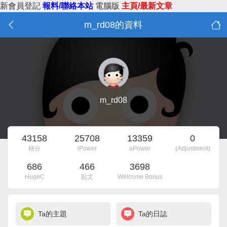
新會員登記
報料/聯絡本站
電腦版
主頁/最新文章
m_rd08的資料
m_rd08
43158
25708
13359
0
積分
iPower
aPower
(Adjustment)
686
466
3698
HugeC
貼文
Welcome Bonus
Ta的主題
Ta的日誌