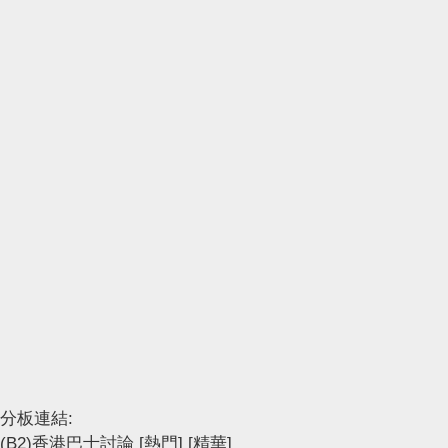
分板連結:
(B2)香港巴士討論
[熱門]
[精華]