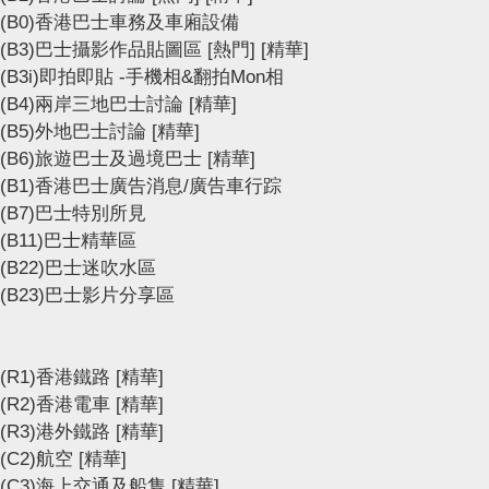
(B0)香港巴士車務及車廂設備
(B3)巴士攝影作品貼圖區
[熱門]
[精華]
(B3i)即拍即貼 -手機相&翻拍Mon相
(B4)兩岸三地巴士討論
[精華]
(B5)外地巴士討論
[精華]
(B6)旅遊巴士及過境巴士
[精華]
(B1)香港巴士廣告消息/廣告車行踪
(B7)巴士特別所見
(B11)巴士精華區
(B22)巴士迷吹水區
(B23)巴士影片分享區
(R1)香港鐵路
[精華]
(R2)香港電車
[精華]
(R3)港外鐵路
[精華]
(C2)航空
[精華]
(C3)海上交通及船隻
[精華]