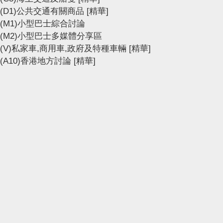
(D1)公共交通有關商品
[精華]
(M1)小型巴士綜合討論
(M2)小型巴士多媒體分享區
(V)私家車,商用車,政府及特種車輛
[精華]
(A10)香港地方討論
[精華]