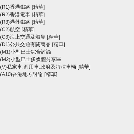
(R1)香港鐵路
[精華]
(R2)香港電車
[精華]
(R3)港外鐵路
[精華]
(C2)航空
[精華]
(C3)海上交通及船隻
[精華]
(D1)公共交通有關商品
[精華]
(M1)小型巴士綜合討論
(M2)小型巴士多媒體分享區
(V)私家車,商用車,政府及特種車輛
[精華]
(A10)香港地方討論
[精華]