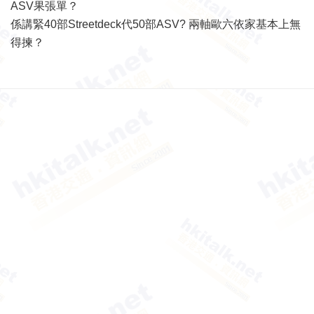
ASV果張單？
係講緊40部Streetdeck代50部ASV? 兩軸歐六依家基本上無
得揀？