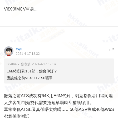
V6X係MCV車身...
toyl
#
10
2021-4-17 18:32
384047x 發表於 2021-4-17 17:37
E6M都訂到151部，點會仲訂？
應該係之前V6X111-150張單
數落之前ATS成功有64K用E6M代到，剩返都係唔用得同埋
太少客/用到短雙代需要搶短單層時互補既線用。
單靠剩低ATSE又真係唔太夠喎……50部ASV換成40部W6S
都算係咁喇話