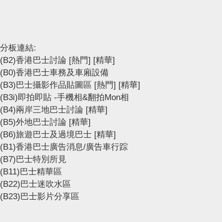
分板連結:
(B2)香港巴士討論
[熱門]
[精華]
(B0)香港巴士車務及車廂設備
(B3)巴士攝影作品貼圖區
[熱門]
[精華]
(B3i)即拍即貼 -手機相&翻拍Mon相
(B4)兩岸三地巴士討論
[精華]
(B5)外地巴士討論
[精華]
(B6)旅遊巴士及過境巴士
[精華]
(B1)香港巴士廣告消息/廣告車行踪
(B7)巴士特別所見
(B11)巴士精華區
(B22)巴士迷吹水區
(B23)巴士影片分享區