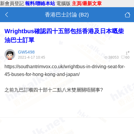
新會員登記
報料/聯絡本站
電腦版
主頁/最新文章
香港巴士討論 (B2)
Wrightbus確認四十五部包括香港及日本嘅柴
油巴士訂單
GW5498
#
1
2021-4-17 10:45
38053
60
https://southantrimvox.co.uk/wrightbus-in-driving-seat-for-
45-buses-for-hong-kong-and-japan/
之前九巴訂嗰四十部十二點八米雙層
關唔關事?