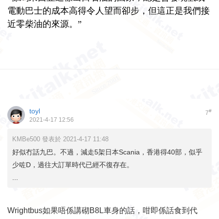
電動巴士的成本高得令人望而卻步，但這正是我們接
近零柴油的來源。”
toyl
#
7
2021-4-17 12:56
KMBe500 發表於 2021-4-17 11:48
好似冇話九巴。不過，減走5架日本Scania，香港得40部，似乎
少咗D，過往大訂單時代已經不復存在。
...
Wrightbus如果唔係講砌B8L車身的話，咁即係話食到代