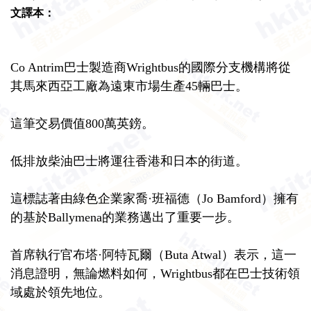
文譯本：
Co Antrim巴士製造商Wrightbus的國際分支機構將從
其馬來西亞工廠為遠東市場生產45輛巴士。
這筆交易價值800萬英鎊。
低排放柴油巴士將運往香港和日本的街道。
這標誌著由綠色企業家喬·班福德（Jo Bamford）擁有
的基於Ballymena的業務邁出了重要一步。
首席執行官布塔·阿特瓦爾（Buta Atwal）表示，這一
消息證明，無論燃料如何，Wrightbus都在巴士技術領
域處於領先地位。