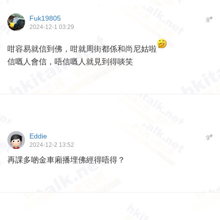
Fuk19805
#
8
2024-12-1 03:29
咁容易就信到佛，咁就周街都係和尚尼姑啦
信嘅人會信，唔信嘅人就見到得啖笑
Eddie
#
9
2024-12-2 13:52
再課多啲金車廂播埋佛經得唔得？