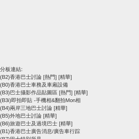
分板連結:
(B2)香港巴士討論
[熱門]
[精華]
(B0)香港巴士車務及車廂設備
(B3)巴士攝影作品貼圖區
[熱門]
[精華]
(B3i)即拍即貼 -手機相&翻拍Mon相
(B4)兩岸三地巴士討論
[精華]
(B5)外地巴士討論
[精華]
(B6)旅遊巴士及過境巴士
[精華]
(B1)香港巴士廣告消息/廣告車行踪