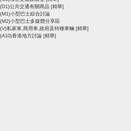
(D1)公共交通有關商品
[精華]
(M1)小型巴士綜合討論
(M2)小型巴士多媒體分享區
(V)私家車,商用車,政府及特種車輛
[精華]
(A10)香港地方討論
[精華]