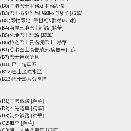
(B0)香港巴士車務及車廂設備
(B3)巴士攝影作品貼圖區
[熱門]
[精華]
(B3i)即拍即貼 -手機相&翻拍Mon相
(B4)兩岸三地巴士討論
[精華]
(B5)外地巴士討論
[精華]
(B6)旅遊巴士及過境巴士
[精華]
(B1)香港巴士廣告消息/廣告車行踪
(B7)巴士特別所見
(B11)巴士精華區
(B22)巴士迷吹水區
(B23)巴士影片分享區
(R1)香港鐵路
[精華]
(R2)香港電車
[精華]
(R3)港外鐵路
[精華]
(C2)航空
[精華]
(C3)海上交通及船隻
[精華]