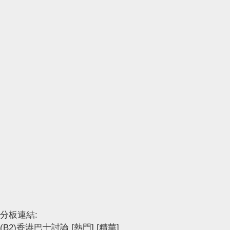
分板連結:
(B2)香港巴士討論
[熱門]
[精華]