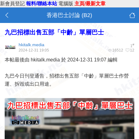
新會員登記
報料/聯絡本站
電腦版
主頁/最新文章
香港巴士討論 (B2)
九巴招標出售五部「中齡」單層巴士
hkitalk.media
#
1
2024-12-31 19:05
16512
12
本帖最後由 hkitalk.media 於 2024-12-31 19:07 編輯
九巴今日刊登
通告
，招標出售五部「中齡」單層巴士作營
運、拆毀或出口用途。