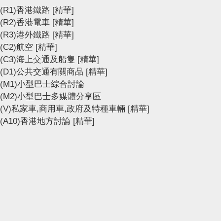
(R1)香港鐵路
[精華]
(R2)香港電車
[精華]
(R3)港外鐵路
[精華]
(C2)航空
[精華]
(C3)海上交通及船隻
[精華]
(D1)公共交通有關商品
[精華]
(M1)小型巴士綜合討論
(M2)小型巴士多媒體分享區
(V)私家車,商用車,政府及特種車輛
[精華]
(A10)香港地方討論
[精華]