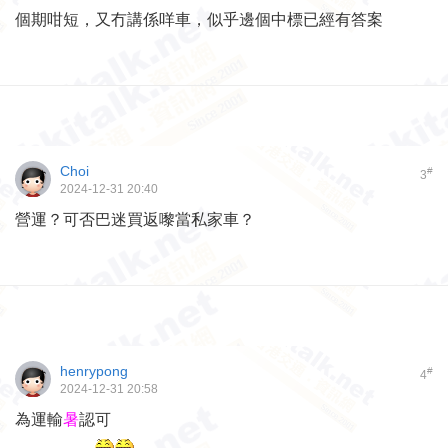
個期咁短，又冇講係咩車，似乎邊個中標已經有答案
Choi
#
3
2024-12-31 20:40
營運？可否巴迷買返嚟當私家車？
henrypong
#
4
2024-12-31 20:58
為運輸
暑
認可