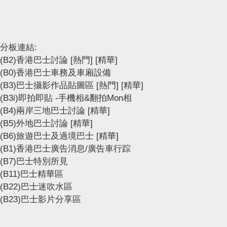
分板連結:
(B2)香港巴士討論
[熱門]
[精華]
(B0)香港巴士車務及車廂設備
(B3)巴士攝影作品貼圖區
[熱門]
[精華]
(B3i)即拍即貼 -手機相&翻拍Mon相
(B4)兩岸三地巴士討論
[精華]
(B5)外地巴士討論
[精華]
(B6)旅遊巴士及過境巴士
[精華]
(B1)香港巴士廣告消息/廣告車行踪
(B7)巴士特別所見
(B11)巴士精華區
(B22)巴士迷吹水區
(B23)巴士影片分享區