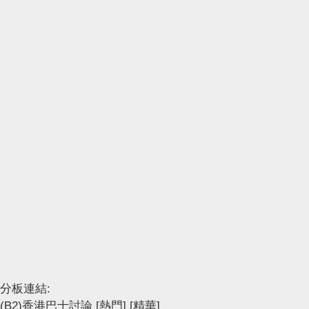
分板連結:
(B2)香港巴士討論
[熱門]
[精華]