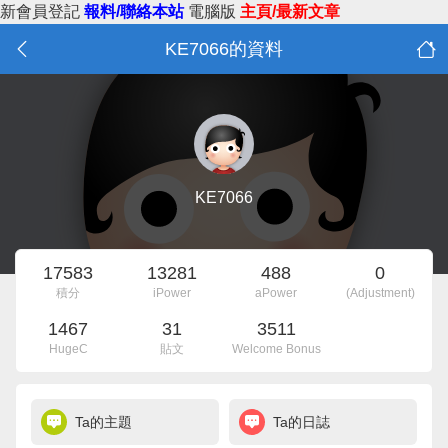
新會員登記
報料/聯絡本站
電腦版
主頁/最新文章
KE7066的資料
KE7066
17583
13281
488
0
積分
iPower
aPower
(Adjustment)
1467
31
3511
HugeC
貼文
Welcome Bonus
Ta的主題
Ta的日誌