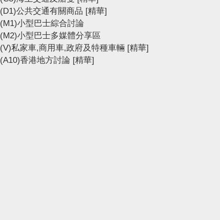
(D1)公共交通有關商品
[精華]
(M1)小型巴士綜合討論
(M2)小型巴士多媒體分享區
(V)私家車,商用車,政府及特種車輛
[精華]
(A10)香港地方討論
[精華]