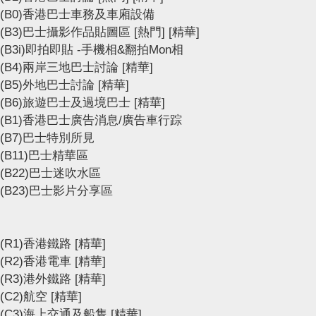
(B0)香港巴士車務及車廂設備
(B3)巴士攝影作品貼圖區
[熱門]
[精華]
(B3i)即拍即貼 -手機相&翻拍Mon相
(B4)兩岸三地巴士討論
[精華]
(B5)外地巴士討論
[精華]
(B6)旅遊巴士及過境巴士
[精華]
(B1)香港巴士廣告消息/廣告車行踪
(B7)巴士特別所見
(B11)巴士精華區
(B22)巴士迷吹水區
(B23)巴士影片分享區
(R1)香港鐵路
[精華]
(R2)香港電車
[精華]
(R3)港外鐵路
[精華]
(C2)航空
[精華]
(C3)海上交通及船隻
[精華]