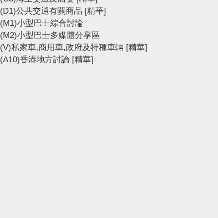
(D1)公共交通有關商品
[精華]
(M1)小型巴士綜合討論
(M2)小型巴士多媒體分享區
(V)私家車,商用車,政府及特種車輛
[精華]
(A10)香港地方討論
[精華]