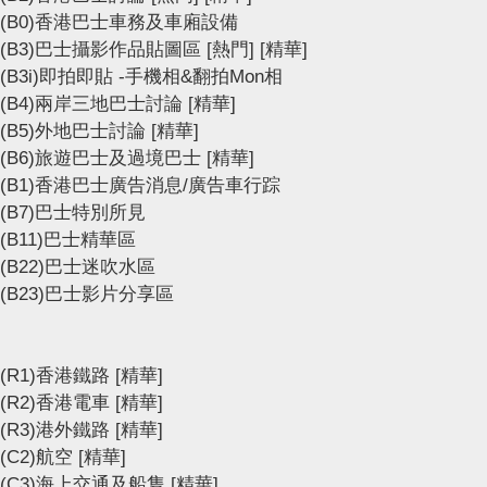
(B0)香港巴士車務及車廂設備
(B3)巴士攝影作品貼圖區
[熱門]
[精華]
(B3i)即拍即貼 -手機相&翻拍Mon相
(B4)兩岸三地巴士討論
[精華]
(B5)外地巴士討論
[精華]
(B6)旅遊巴士及過境巴士
[精華]
(B1)香港巴士廣告消息/廣告車行踪
(B7)巴士特別所見
(B11)巴士精華區
(B22)巴士迷吹水區
(B23)巴士影片分享區
(R1)香港鐵路
[精華]
(R2)香港電車
[精華]
(R3)港外鐵路
[精華]
(C2)航空
[精華]
(C3)海上交通及船隻
[精華]