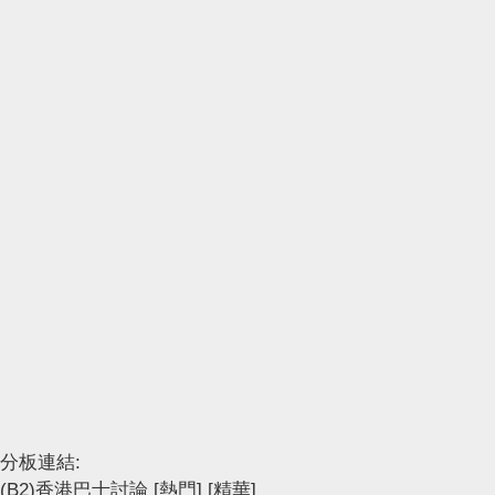
分板連結:
(B2)香港巴士討論
[熱門]
[精華]