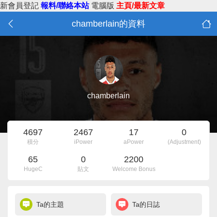
新會員登記
報料/聯絡本站
電腦版
主頁/最新文章
chamberlain的資料
chamberlain
4697
2467
17
0
積分
iPower
aPower
(Adjustment)
65
0
2200
HugeC
貼文
Welcome Bonus
Ta的主題
Ta的日誌