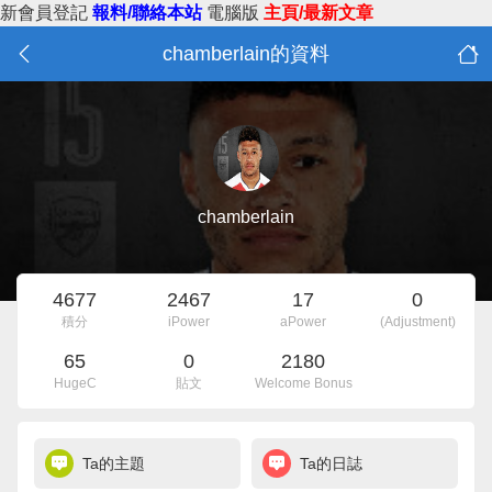
新會員登記
報料/聯絡本站
電腦版
主頁/最新文章
chamberlain的資料
chamberlain
4677
2467
17
0
積分
iPower
aPower
(Adjustment)
65
0
2180
HugeC
貼文
Welcome Bonus
Ta的主題
Ta的日誌