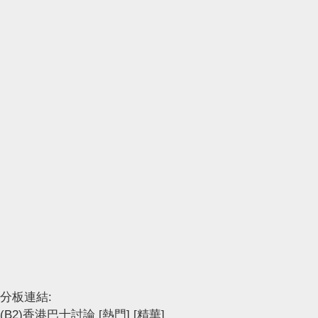
分板連結:
(B2)香港巴士討論
[熱門]
[精華]