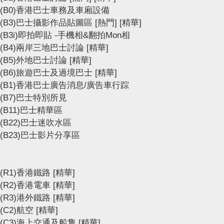
(B0)香港巴士車務及車廂設備
(B3)巴士攝影作品貼圖區
[熱門]
[精華]
(B3i)即拍即貼 -手機相&翻拍Mon相
(B4)兩岸三地巴士討論
[精華]
(B5)外地巴士討論
[精華]
(B6)旅遊巴士及過境巴士
[精華]
(B1)香港巴士廣告消息/廣告車行踪
(B7)巴士特別所見
(B11)巴士精華區
(B22)巴士迷吹水區
(B23)巴士影片分享區
(R1)香港鐵路
[精華]
(R2)香港電車
[精華]
(R3)港外鐵路
[精華]
(C2)航空
[精華]
(C3)海上交通及船隻
[精華]