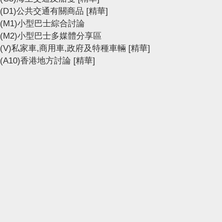
(D1)公共交通有關商品
[精華]
(M1)小型巴士綜合討論
(M2)小型巴士多媒體分享區
(V)私家車,商用車,政府及特種車輛
[精華]
(A10)香港地方討論
[精華]