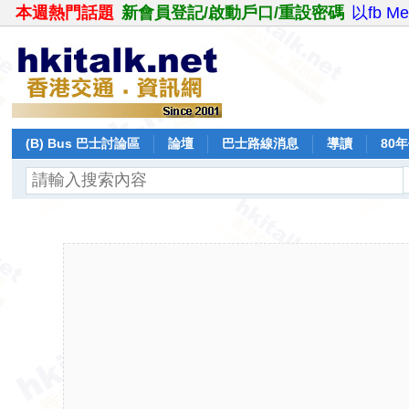
本週熱門話題
新會員登記/啟動戶口/重設密碼
以fb M
(B) Bus 巴士討論區
論壇
巴士路線消息
導讀
80
飛行報告
日誌
保留巴士
分享
記錄