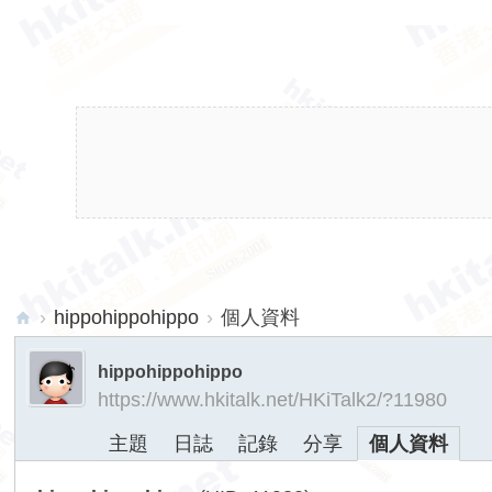
›
hippohippohippo
›
個人資料
hk
hippohippohippo
ita
https://www.hkitalk.net/HKiTalk2/?11980
lk.
主題
日誌
記錄
分享
個人資料
ne
t