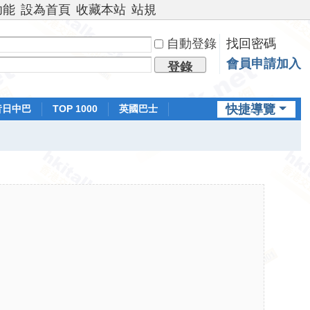
功能
設為首頁
收藏本站
站規
自動登錄
找回密碼
會員申請加入
登錄
快捷導覽
昔日中巴
TOP 1000
英國巴士
排行榜
日本鐵路