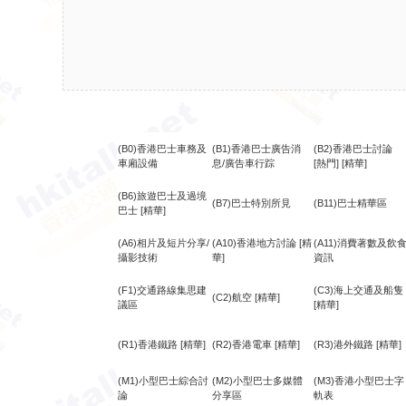
(B0)香港巴士車務及
(B1)香港巴士廣告消
(B2)香港巴士討論
車廂設備
息/廣告車行踪
[熱門]
[精華]
(B6)旅遊巴士及過境
(B7)巴士特別所見
(B11)巴士精華區
巴士
[精華]
(A6)相片及短片分享/
(A10)香港地方討論
[精
(A11)消費著數及飲
攝影技術
華]
資訊
(F1)交通路線集思建
(C3)海上交通及船隻
(C2)航空
[精華]
議區
[精華]
(R1)香港鐵路
[精華]
(R2)香港電車
[精華]
(R3)港外鐵路
[精華]
(M1)小型巴士綜合討
(M2)小型巴士多媒體
(M3)香港小型巴士字
論
分享區
軌表