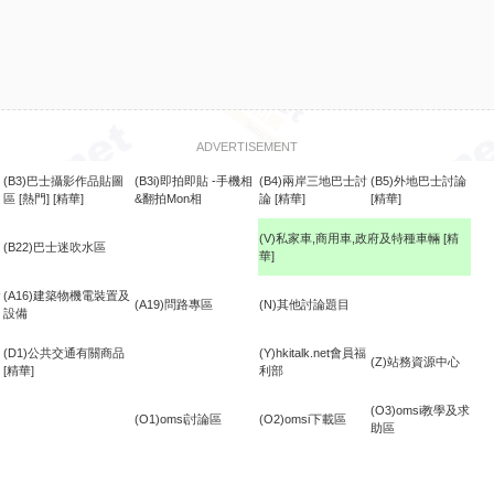
ADVERTISEMENT
(B3)巴士攝影作品貼圖
(B3i)即拍即貼 -手機相
(B4)兩岸三地巴士討
(B5)外地巴士討論
區
[熱門]
[精華]
&翻拍Mon相
論
[精華]
[精華]
(V)私家車,商用車,政府及特種車輛
[精
(B22)巴士迷吹水區
華]
食
(A16)建築物機電裝置及
(A19)問路專區
(N)其他討論題目
設備
(D1)公共交通有關商品
(Y)hkitalk.net會員福
(Z)站務資源中心
[精華]
利部
(O3)omsi教學及求
(O1)omsi討論區
(O2)omsi下載區
助區