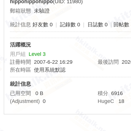
hippohippohippo
(UID: 11980)
香
郵箱狀態
未驗證
港
交
統計信息
好友數 0
|
記錄數 0
|
日誌數 0
|
回帖數 
通
資
活躍概況
訊
用戶組
Level 3
網
註冊時間
2007-6-22 16:29
最後訪問
202
所在時區
使用系統默認
統計信息
已用空間
0 B
積分
6916
(Adjustment)
0
HugeC
18