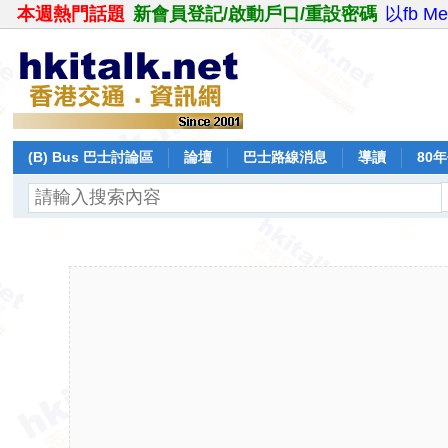
本週熱門話題
新會員登記/啟動戶口/重設密碼
以fb M
(B) Bus 巴士討論區
論壇
巴士路線消息
導讀
80
飛行報告
日誌
保留巴士
分享
記錄