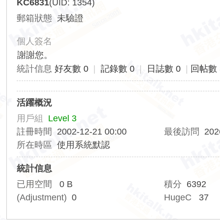
KC6831
(UID: 1354)
香
郵箱狀態
未驗證
港
交
個人簽名
通
謝謝您。
資
統計信息
好友數 0
|
記錄數 0
|
日誌數 0
|
回帖數 
訊
網
活躍概況
用戶組
Level 3
註冊時間
2002-12-21 00:00
最後訪問
202
所在時區
使用系統默認
統計信息
已用空間
0 B
積分
6392
(Adjustment)
0
HugeC
37