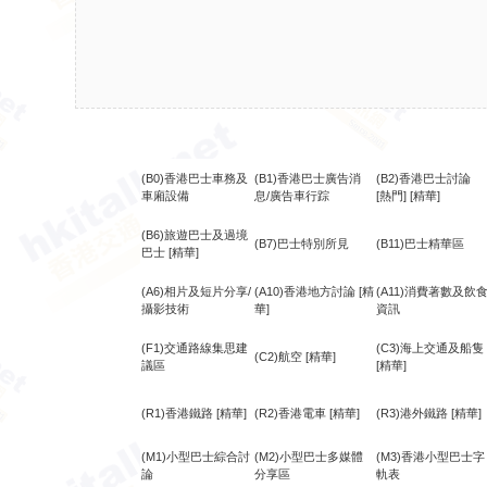
(B0)香港巴士車務及
(B1)香港巴士廣告消
(B2)香港巴士討論
車廂設備
息/廣告車行踪
[熱門]
[精華]
(B6)旅遊巴士及過境
(B7)巴士特別所見
(B11)巴士精華區
巴士
[精華]
(A6)相片及短片分享/
(A10)香港地方討論
[精
(A11)消費著數及飲
攝影技術
華]
資訊
(F1)交通路線集思建
(C3)海上交通及船隻
(C2)航空
[精華]
議區
[精華]
(R1)香港鐵路
[精華]
(R2)香港電車
[精華]
(R3)港外鐵路
[精華]
(M1)小型巴士綜合討
(M2)小型巴士多媒體
(M3)香港小型巴士字
論
分享區
軌表