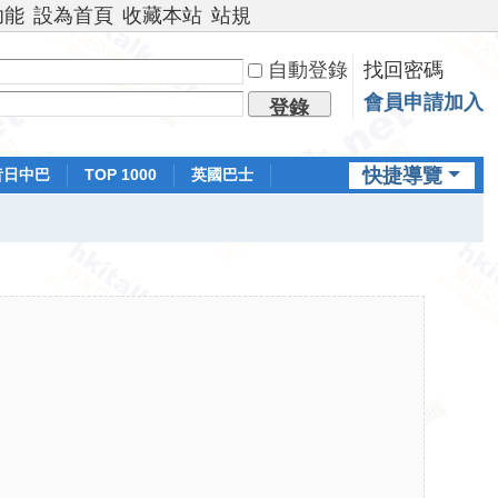
功能
設為首頁
收藏本站
站規
自動登錄
找回密碼
會員申請加入
登錄
快捷導覽
昔日中巴
TOP 1000
英國巴士
排行榜
日本鐵路