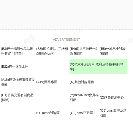
ADVERTISEMENT
(B3)巴士攝影作品貼圖
(B3i)即拍即貼 -手機相
(B4)兩岸三地巴士討
(B5)外地巴士討論
區
[熱門]
[精華]
&翻拍Mon相
論
[精華]
[精華]
(V)私家車,商用車,政府及特種車輛
[精
(B22)巴士迷吹水區
華]
食
(A16)建築物機電裝置及
(A19)問路專區
(N)其他討論題目
設備
(D1)公共交通有關商品
(Y)hkitalk.net會員福
(Z)站務資源中心
[精華]
利部
(O3)omsi教學及求
(O1)omsi討論區
(O2)omsi下載區
助區