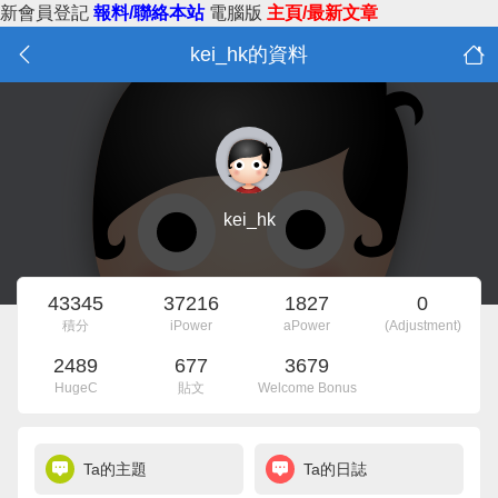
新會員登記
報料/聯絡本站
電腦版
主頁/最新文章
kei_hk的資料
kei_hk
43345
37216
1827
0
積分
iPower
aPower
(Adjustment)
2489
677
3679
HugeC
貼文
Welcome Bonus
Ta的主題
Ta的日誌