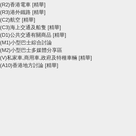
(R2)香港電車
[精華]
(R3)港外鐵路
[精華]
(C2)航空
[精華]
(C3)海上交通及船隻
[精華]
(D1)公共交通有關商品
[精華]
(M1)小型巴士綜合討論
(M2)小型巴士多媒體分享區
(V)私家車,商用車,政府及特種車輛
[精華]
(A10)香港地方討論
[精華]