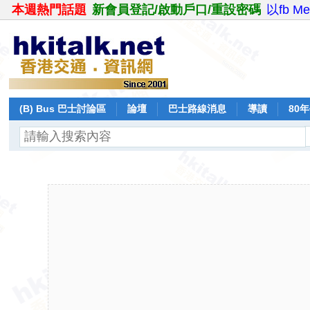
本週熱門話題
新會員登記/啟動戶口/重設密碼
以fb M
(B) Bus 巴士討論區
論壇
巴士路線消息
導讀
80
飛行報告
日誌
保留巴士
分享
記錄