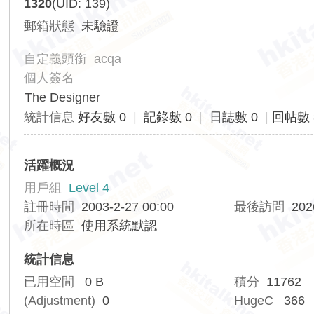
1320
(UID: 139)
香
郵箱狀態
未驗證
港
交
自定義頭銜
acqa
通
個人簽名
資
The Designer
訊
統計信息
好友數 0
|
記錄數 0
|
日誌數 0
|
回帖數 
網
活躍概況
用戶組
Level 4
註冊時間
2003-2-27 00:00
最後訪問
202
所在時區
使用系統默認
統計信息
已用空間
0 B
積分
11762
(Adjustment)
0
HugeC
366