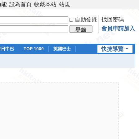
功能
設為首頁
收藏本站
站規
自動登錄
找回密碼
會員申請加入
登錄
快捷導覽
昔日中巴
TOP 1000
英國巴士
排行榜
日本鐵路