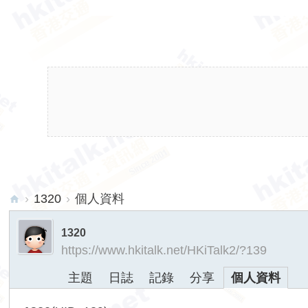
›
1320
›
個人資料
hk
1320
ita
https://www.hkitalk.net/HKiTalk2/?139
lk.
主題
日誌
記錄
分享
個人資料
ne
t