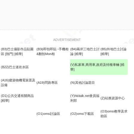
ADVERTISEMENT
(B3)巴士攝影作品貼圖
(B3i)即拍即貼 -手機相
(B4)兩岸三地巴士討
(B5)外地巴士討論
區
[熱門]
[精華]
&翻拍Mon相
論
[精華]
[精華]
(V)私家車,商用車,政府及特種車輛
[精
(B22)巴士迷吹水區
華]
食
(A16)建築物機電裝置及
(A19)問路專區
(N)其他討論題目
設備
(D1)公共交通有關商品
(Y)hkitalk.net會員福
(Z)站務資源中心
[精華]
利部
(O3)omsi教學及求
(O1)omsi討論區
(O2)omsi下載區
助區