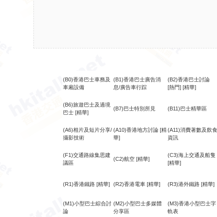
(B0)香港巴士車務及
(B1)香港巴士廣告消
(B2)香港巴士討論
車廂設備
息/廣告車行踪
[熱門]
[精華]
(B6)旅遊巴士及過境
(B7)巴士特別所見
(B11)巴士精華區
巴士
[精華]
(A6)相片及短片分享/
(A10)香港地方討論
[精
(A11)消費著數及飲
攝影技術
華]
資訊
(F1)交通路線集思建
(C3)海上交通及船隻
(C2)航空
[精華]
議區
[精華]
(R1)香港鐵路
[精華]
(R2)香港電車
[精華]
(R3)港外鐵路
[精華]
(M1)小型巴士綜合討
(M2)小型巴士多媒體
(M3)香港小型巴士字
論
分享區
軌表