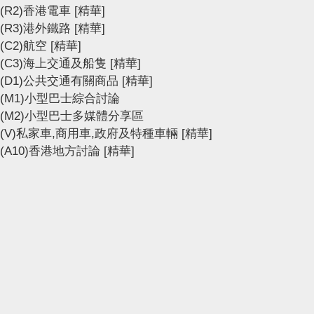
(R2)香港電車
[精華]
(R3)港外鐵路
[精華]
(C2)航空
[精華]
(C3)海上交通及船隻
[精華]
(D1)公共交通有關商品
[精華]
(M1)小型巴士綜合討論
(M2)小型巴士多媒體分享區
(V)私家車,商用車,政府及特種車輛
[精華]
(A10)香港地方討論
[精華]