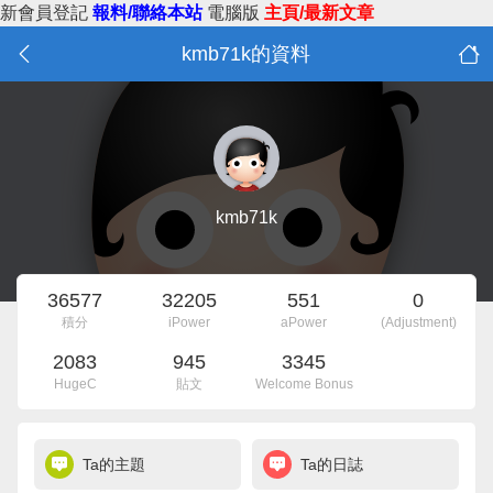
新會員登記
報料/聯絡本站
電腦版
主頁/最新文章
kmb71k的資料
kmb71k
36577
32205
551
0
積分
iPower
aPower
(Adjustment)
2083
945
3345
HugeC
貼文
Welcome Bonus
Ta的主題
Ta的日誌