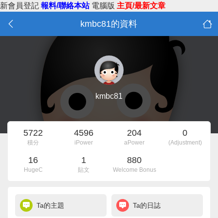
新會員登記
報料/聯絡本站
電腦版
主頁/最新文章
kmbc81的資料
kmbc81
5722
4596
204
0
積分
iPower
aPower
(Adjustment)
16
1
880
HugeC
貼文
Welcome Bonus
Ta的主題
Ta的日誌