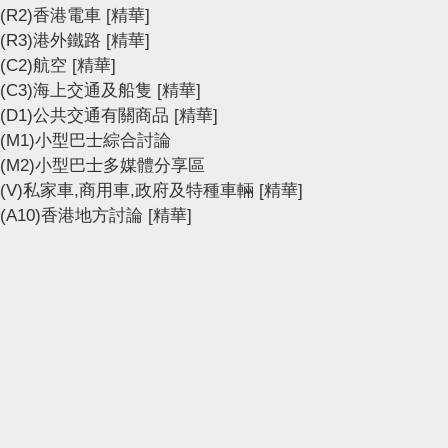
(R2)香港電車
[精華]
(R3)港外鐵路
[精華]
(C2)航空
[精華]
(C3)海上交通及船隻
[精華]
(D1)公共交通有關商品
[精華]
(M1)小型巴士綜合討論
(M2)小型巴士多媒體分享區
(V)私家車,商用車,政府及特種車輛
[精華]
(A10)香港地方討論
[精華]