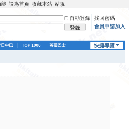
功能
設為首頁
收藏本站
站規
自動登錄
找回密碼
會員申請加入
登錄
快捷導覽
昔日中巴
TOP 1000
英國巴士
排行榜
日本鐵路