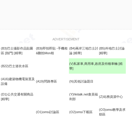
ADVERTISEMENT
(B3)巴士攝影作品貼圖
(B3i)即拍即貼 -手機相
(B4)兩岸三地巴士討
(B5)外地巴士討論
區
[熱門]
[精華]
&翻拍Mon相
論
[精華]
[精華]
(V)私家車,商用車,政府及特種車輛
[精
(B22)巴士迷吹水區
華]
食
(A16)建築物機電裝置及
(A19)問路專區
(N)其他討論題目
設備
(D1)公共交通有關商品
(Y)hkitalk.net會員福
(Z)站務資源中心
[精華]
利部
(O3)omsi教學及求
(O1)omsi討論區
(O2)omsi下載區
助區