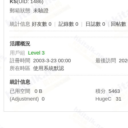
KS
(UID: 1486)
香
郵箱狀態
未驗證
港
交
統計信息
好友數 0
|
記錄數 0
|
日誌數 0
|
回帖數 
通
資
活躍概況
訊
用戶組
Level 3
網
註冊時間
2003-3-23 00:00
最後訪問
202
所在時區
使用系統默認
統計信息
已用空間
0 B
積分
5463
(Adjustment)
0
HugeC
31