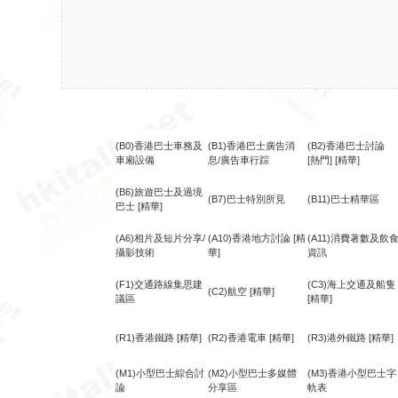
(B0)香港巴士車務及
(B1)香港巴士廣告消
(B2)香港巴士討論
車廂設備
息/廣告車行踪
[熱門]
[精華]
(B6)旅遊巴士及過境
(B7)巴士特別所見
(B11)巴士精華區
巴士
[精華]
(A6)相片及短片分享/
(A10)香港地方討論
[精
(A11)消費著數及飲
攝影技術
華]
資訊
(F1)交通路線集思建
(C3)海上交通及船隻
(C2)航空
[精華]
議區
[精華]
(R1)香港鐵路
[精華]
(R2)香港電車
[精華]
(R3)港外鐵路
[精華]
(M1)小型巴士綜合討
(M2)小型巴士多媒體
(M3)香港小型巴士字
論
分享區
軌表