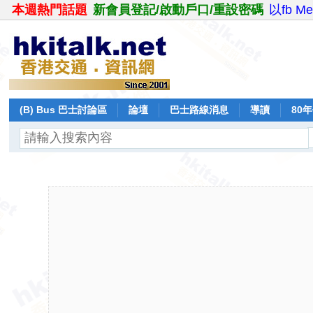
本週熱門話題
新會員登記/啟動戶口/重設密碼
以fb M
(B) Bus 巴士討論區
論壇
巴士路線消息
導讀
80
飛行報告
日誌
保留巴士
分享
記錄