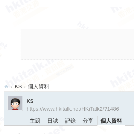
›
KS
›
個人資料
hk
KS
ita
https://www.hkitalk.net/HKiTalk2/?1486
lk.
主題
日誌
記錄
分享
個人資料
ne
t