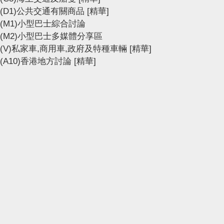
(D1)公共交通有關商品
[精華]
(M1)小型巴士綜合討論
(M2)小型巴士多媒體分享區
(V)私家車,商用車,政府及特種車輛
[精華]
(A10)香港地方討論
[精華]