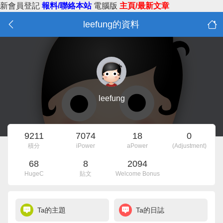
新會員登記
報料/聯絡本站
電腦版
主頁/最新文章
leefung的資料
leefung
9211
7074
18
0
積分
iPower
aPower
(Adjustment)
68
8
2094
HugeC
貼文
Welcome Bonus
Ta的主題
Ta的日誌