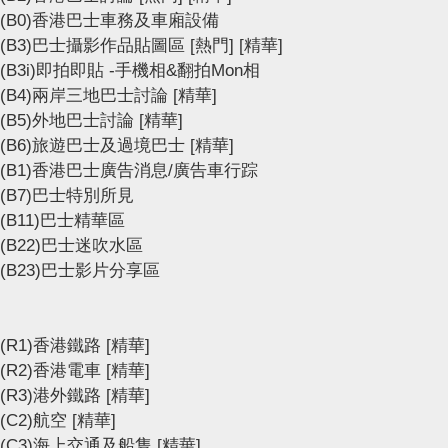
(B0)香港巴士車務及車廂設備
(B3)巴士攝影作品貼圖區
[熱門]
[精華]
(B3i)即拍即貼 -手機相&翻拍Mon相
(B4)兩岸三地巴士討論
[精華]
(B5)外地巴士討論
[精華]
(B6)旅遊巴士及過境巴士
[精華]
(B1)香港巴士廣告消息/廣告車行踪
(B7)巴士特別所見
(B11)巴士精華區
(B22)巴士迷吹水區
(B23)巴士影片分享區
(R1)香港鐵路
[精華]
(R2)香港電車
[精華]
(R3)港外鐵路
[精華]
(C2)航空
[精華]
(C3)海上交通及船隻
[精華]