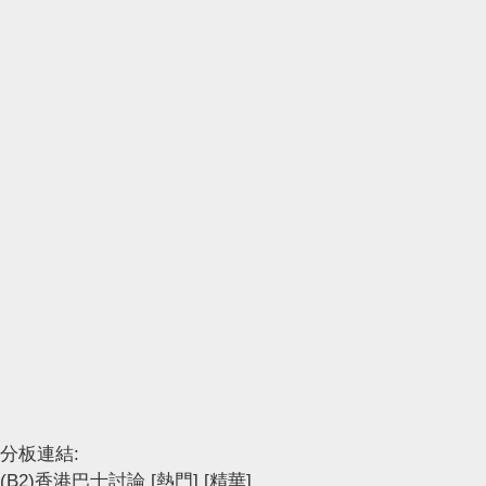
分板連結:
(B2)香港巴士討論
[熱門]
[精華]