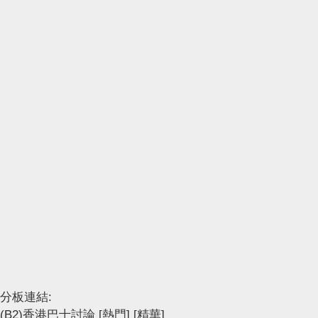
分板連結:
(B2)香港巴士討論
[熱門]
[精華]