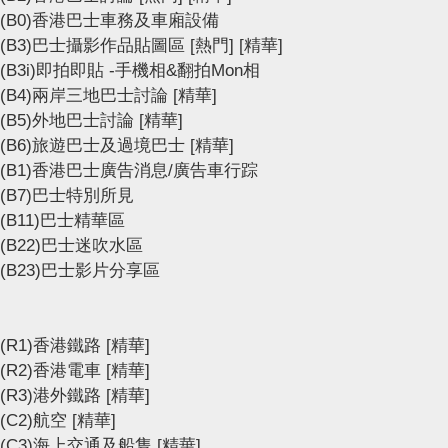
(B0)香港巴士車務及車廂設備
(B3)巴士攝影作品貼圖區
[熱門]
[精華]
(B3i)即拍即貼 -手機相&翻拍Mon相
(B4)兩岸三地巴士討論
[精華]
(B5)外地巴士討論
[精華]
(B6)旅遊巴士及過境巴士
[精華]
(B1)香港巴士廣告消息/廣告車行踪
(B7)巴士特別所見
(B11)巴士精華區
(B22)巴士迷吹水區
(B23)巴士影片分享區
(R1)香港鐵路
[精華]
(R2)香港電車
[精華]
(R3)港外鐵路
[精華]
(C2)航空
[精華]
(C3)海上交通及船隻
[精華]