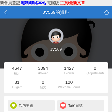
新會員登記
報料/聯絡本站
電腦版
主頁/最新文章
JV569的資料
JV569
4647
3094
1427
0
積分
iPower
aPower
(Adjustment)
31
0
120
HugeC
貼文
Welcome Bonus
Ta的主題
Ta的日誌