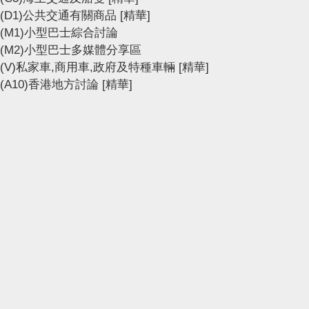
(D1)公共交通有關商品
[精華]
(M1)小型巴士綜合討論
(M2)小型巴士多媒體分享區
(V)私家車,商用車,政府及特種車輛
[精華]
(A10)香港地方討論
[精華]