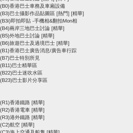
(B0)香港巴士車務及車廂設備
(B3)巴士攝影作品貼圖區
[熱門]
[精華]
(B3i)即拍即貼 -手機相&翻拍Mon相
(B4)兩岸三地巴士討論
[精華]
(B5)外地巴士討論
[精華]
(B6)旅遊巴士及過境巴士
[精華]
(B1)香港巴士廣告消息/廣告車行踪
(B7)巴士特別所見
(B11)巴士精華區
(B22)巴士迷吹水區
(B23)巴士影片分享區
(R1)香港鐵路
[精華]
(R2)香港電車
[精華]
(R3)港外鐵路
[精華]
(C2)航空
[精華]
(C3)海上交通及船隻
[精華]