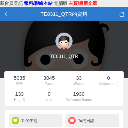
新會員登記
報料/聯絡本站
電腦版
主頁/最新文章
TE8311_QTR的資料
TE8311_QTR
5035
3045
33
0
積分
iPower
aPower
(Adjustment)
133
0
1930
HugeC
貼文
Welcome Bonus
Ta的主題
Ta的日誌