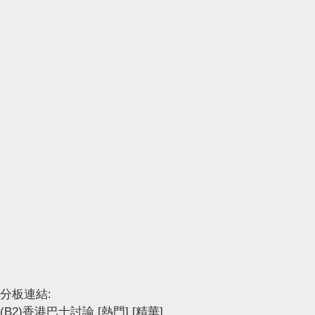
分板連結:
(B2)香港巴士討論
[熱門]
[精華]