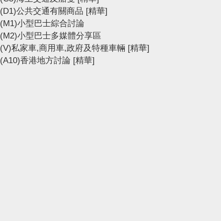
(D1)公共交通有關商品
[精華]
(M1)小型巴士綜合討論
(M2)小型巴士多媒體分享區
(V)私家車,商用車,政府及特種車輛
[精華]
(A10)香港地方討論
[精華]