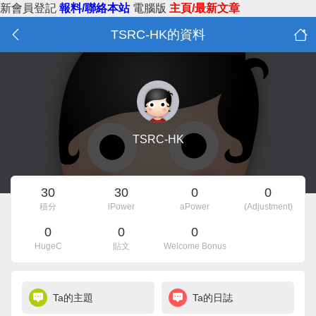
新會員登記
報料/聯絡本站
電腦版
主頁/最新文章
TSRC-HK的資料
TSRC-HK
30
30
0
0
積分
iPower
aPower
(Adjustment)
0
0
0
HugeC
貼文
Welcome Bonus
Ta的主題
Ta的日誌