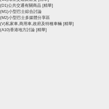
(D1)公共交通有關商品
[精華]
(M1)小型巴士綜合討論
(M2)小型巴士多媒體分享區
(V)私家車,商用車,政府及特種車輛
[精華]
(A10)香港地方討論
[精華]