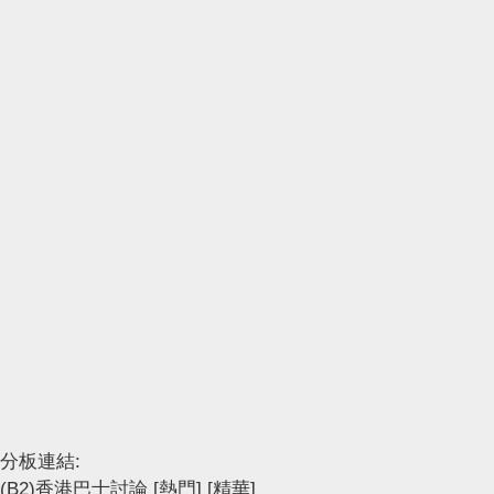
分板連結:
(B2)香港巴士討論
[熱門]
[精華]