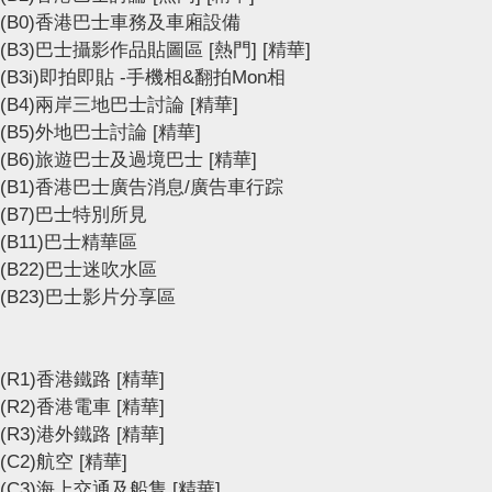
(B0)香港巴士車務及車廂設備
(B3)巴士攝影作品貼圖區
[熱門]
[精華]
(B3i)即拍即貼 -手機相&翻拍Mon相
(B4)兩岸三地巴士討論
[精華]
(B5)外地巴士討論
[精華]
(B6)旅遊巴士及過境巴士
[精華]
(B1)香港巴士廣告消息/廣告車行踪
(B7)巴士特別所見
(B11)巴士精華區
(B22)巴士迷吹水區
(B23)巴士影片分享區
(R1)香港鐵路
[精華]
(R2)香港電車
[精華]
(R3)港外鐵路
[精華]
(C2)航空
[精華]
(C3)海上交通及船隻
[精華]