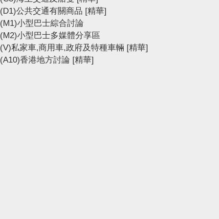
(D1)公共交通有關商品
[精華]
(M1)小型巴士綜合討論
(M2)小型巴士多媒體分享區
(V)私家車,商用車,政府及特種車輛
[精華]
(A10)香港地方討論
[精華]