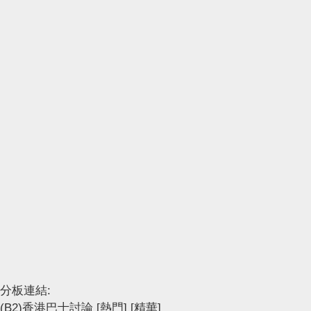
分板連結:
(B2)香港巴士討論
[熱門]
[精華]