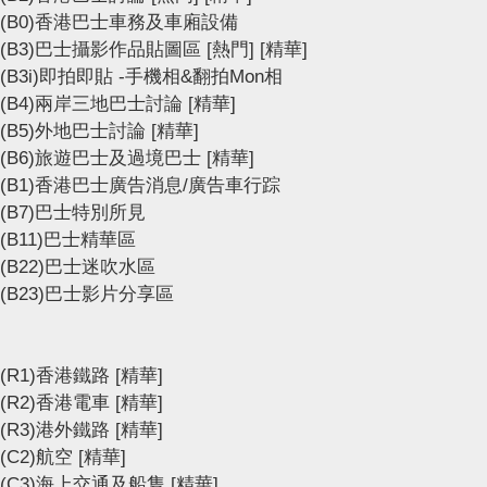
(B0)香港巴士車務及車廂設備
(B3)巴士攝影作品貼圖區
[熱門]
[精華]
(B3i)即拍即貼 -手機相&翻拍Mon相
(B4)兩岸三地巴士討論
[精華]
(B5)外地巴士討論
[精華]
(B6)旅遊巴士及過境巴士
[精華]
(B1)香港巴士廣告消息/廣告車行踪
(B7)巴士特別所見
(B11)巴士精華區
(B22)巴士迷吹水區
(B23)巴士影片分享區
(R1)香港鐵路
[精華]
(R2)香港電車
[精華]
(R3)港外鐵路
[精華]
(C2)航空
[精華]
(C3)海上交通及船隻
[精華]