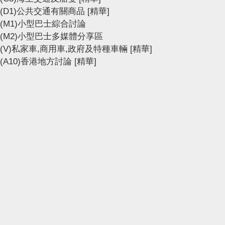
(D1)公共交通有關商品
[精華]
(M1)小型巴士綜合討論
(M2)小型巴士多媒體分享區
(V)私家車,商用車,政府及特種車輛
[精華]
(A10)香港地方討論
[精華]