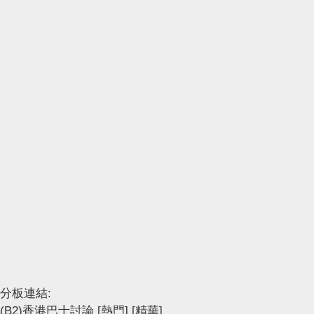
分板連結:
(B2)香港巴士討論
[熱門]
[精華]