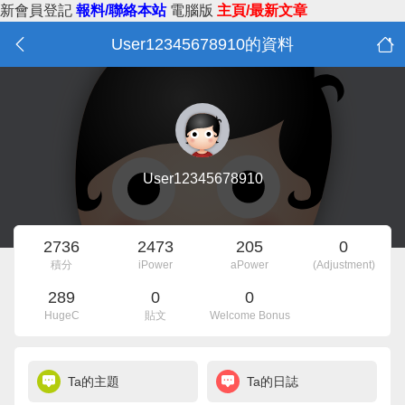
新會員登記
報料/聯絡本站
電腦版
主頁/最新文章
User12345678910的資料
User12345678910
2736
2473
205
0
積分
iPower
aPower
(Adjustment)
289
0
0
HugeC
貼文
Welcome Bonus
Ta的主題
Ta的日誌