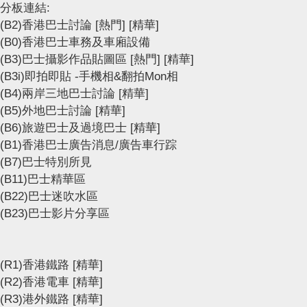
分板連結:
(B2)香港巴士討論
[熱門]
[精華]
(B0)香港巴士車務及車廂設備
(B3)巴士攝影作品貼圖區
[熱門]
[精華]
(B3i)即拍即貼 -手機相&翻拍Mon相
(B4)兩岸三地巴士討論
[精華]
(B5)外地巴士討論
[精華]
(B6)旅遊巴士及過境巴士
[精華]
(B1)香港巴士廣告消息/廣告車行踪
(B7)巴士特別所見
(B11)巴士精華區
(B22)巴士迷吹水區
(B23)巴士影片分享區
(R1)香港鐵路
[精華]
(R2)香港電車
[精華]
(R3)港外鐵路
[精華]