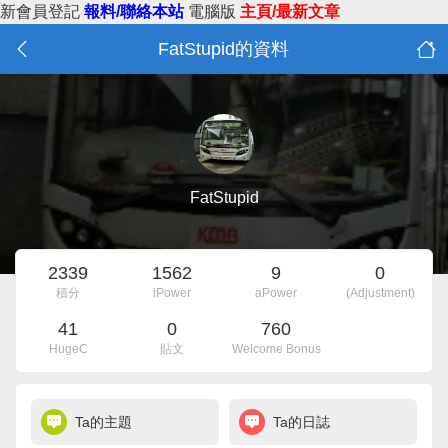
新會員登記
報料/聯絡本站
電腦版
主頁/最新文章
FatStupid的資料
FatStupid
2339
1562
9
0
積分
iPower
aPower
(Adjustment)
41
0
760
HugeC
貼文
Welcome Bonus
Ta的主題
Ta的日誌