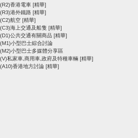
(R2)香港電車
[精華]
(R3)港外鐵路
[精華]
(C2)航空
[精華]
(C3)海上交通及船隻
[精華]
(D1)公共交通有關商品
[精華]
(M1)小型巴士綜合討論
(M2)小型巴士多媒體分享區
(V)私家車,商用車,政府及特種車輛
[精華]
(A10)香港地方討論
[精華]