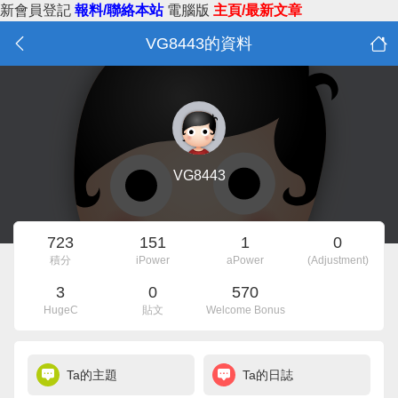
新會員登記
報料/聯絡本站
電腦版
主頁/最新文章
VG8443的資料
VG8443
723
151
1
0
積分
iPower
aPower
(Adjustment)
3
0
570
HugeC
貼文
Welcome Bonus
Ta的主題
Ta的日誌