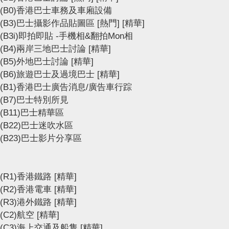
(B0)香港巴士車務及車廂設備
(B3)巴士攝影作品貼圖區
[熱門]
[精華]
(B3i)即拍即貼 -手機相&翻拍Mon相
(B4)兩岸三地巴士討論
[精華]
(B5)外地巴士討論
[精華]
(B6)旅遊巴士及過境巴士
[精華]
(B1)香港巴士廣告消息/廣告車行踪
(B7)巴士特別所見
(B11)巴士精華區
(B22)巴士迷吹水區
(B23)巴士影片分享區
(R1)香港鐵路
[精華]
(R2)香港電車
[精華]
(R3)港外鐵路
[精華]
(C2)航空
[精華]
(C3)海上交通及船隻
[精華]