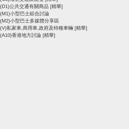
(D1)公共交通有關商品
[精華]
(M1)小型巴士綜合討論
(M2)小型巴士多媒體分享區
(V)私家車,商用車,政府及特種車輛
[精華]
(A10)香港地方討論
[精華]