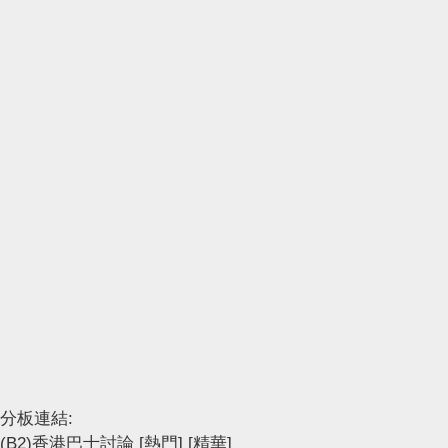
分板連結:
(B2)香港巴士討論
[熱門]
[精華]