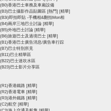
(B0)香港巴士車務及車廂設備
(B3)巴士攝影作品貼圖區
[熱門]
[精華]
(B3i)即拍即貼 -手機相&翻拍Mon相
(B4)兩岸三地巴士討論
[精華]
(B5)外地巴士討論
[精華]
(B6)旅遊巴士及過境巴士
[精華]
(B1)香港巴士廣告消息/廣告車行踪
(B7)巴士特別所見
(B11)巴士精華區
(B22)巴士迷吹水區
(B23)巴士影片分享區
(R1)香港鐵路
[精華]
(R2)香港電車
[精華]
(R3)港外鐵路
[精華]
(C2)航空
[精華]
(C3)海上交通及船隻
[精華]