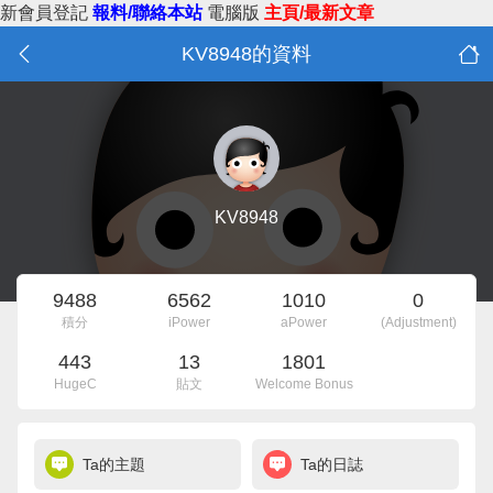
新會員登記
報料/聯絡本站
電腦版
主頁/最新文章
KV8948的資料
KV8948
9488
6562
1010
0
積分
iPower
aPower
(Adjustment)
443
13
1801
HugeC
貼文
Welcome Bonus
Ta的主題
Ta的日誌