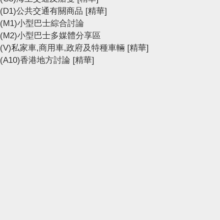
(D1)公共交通有關商品
[精華]
(M1)小型巴士綜合討論
(M2)小型巴士多媒體分享區
(V)私家車,商用車,政府及特種車輛
[精華]
(A10)香港地方討論
[精華]