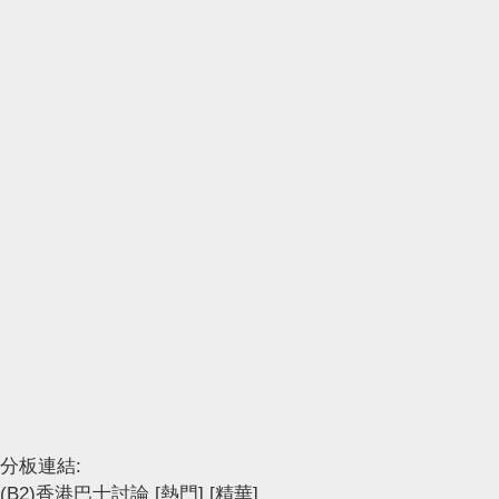
分板連結:
(B2)香港巴士討論
[熱門]
[精華]