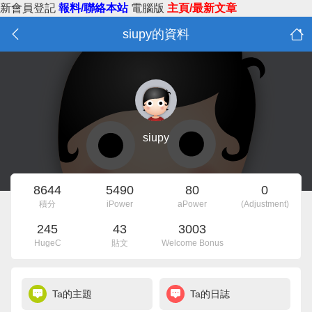
新會員登記
報料/聯絡本站
電腦版
主頁/最新文章
siupy的資料
siupy
8644
5490
80
0
積分
iPower
aPower
(Adjustment)
245
43
3003
HugeC
貼文
Welcome Bonus
Ta的主題
Ta的日誌