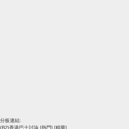
分板連結:
(B2)香港巴士討論
[熱門]
[精華]