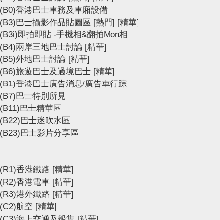
(B0)香港巴士車務及車廂設備
(B3)巴士攝影作品貼圖區
[熱門]
[精華]
(B3i)即拍即貼 -手機相&翻拍Mon相
(B4)兩岸三地巴士討論
[精華]
(B5)外地巴士討論
[精華]
(B6)旅遊巴士及過境巴士
[精華]
(B1)香港巴士廣告消息/廣告車行踪
(B7)巴士特別所見
(B11)巴士精華區
(B22)巴士迷吹水區
(B23)巴士影片分享區
(R1)香港鐵路
[精華]
(R2)香港電車
[精華]
(R3)港外鐵路
[精華]
(C2)航空
[精華]
(C3)海上交通及船隻
[精華]