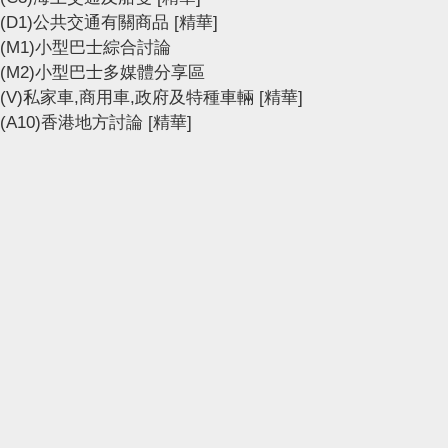
(D1)公共交通有關商品
[精華]
(M1)小型巴士綜合討論
(M2)小型巴士多媒體分享區
(V)私家車,商用車,政府及特種車輛
[精華]
(A10)香港地方討論
[精華]