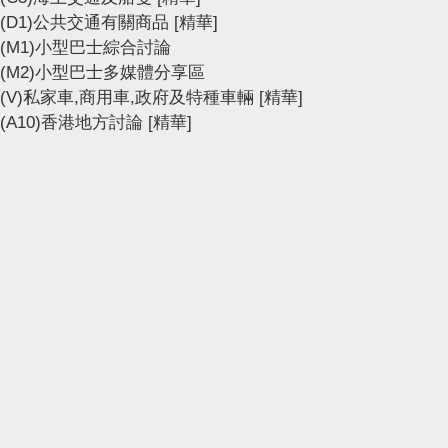
(D1)公共交通有關商品
[精華]
(M1)小型巴士綜合討論
(M2)小型巴士多媒體分享區
(V)私家車,商用車,政府及特種車輛
[精華]
(A10)香港地方討論
[精華]