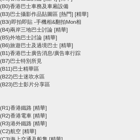
(B0)香港巴士車務及車廂設備
(B3)巴士攝影作品貼圖區
[熱門]
[精華]
(B3i)即拍即貼 -手機相&翻拍Mon相
(B4)兩岸三地巴士討論
[精華]
(B5)外地巴士討論
[精華]
(B6)旅遊巴士及過境巴士
[精華]
(B1)香港巴士廣告消息/廣告車行踪
(B7)巴士特別所見
(B11)巴士精華區
(B22)巴士迷吹水區
(B23)巴士影片分享區
(R1)香港鐵路
[精華]
(R2)香港電車
[精華]
(R3)港外鐵路
[精華]
(C2)航空
[精華]
(C3)海上交通及船隻
[精華]