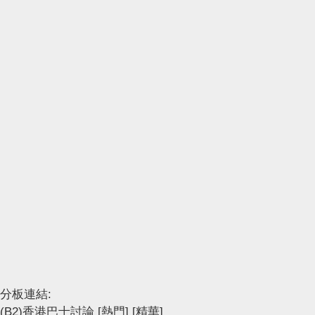
分板連結:
(B2)香港巴士討論
[熱門]
[精華]