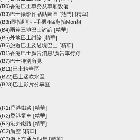
(B0)香港巴士車務及車廂設備
(B3)巴士攝影作品貼圖區
[熱門]
[精華]
(B3i)即拍即貼 -手機相&翻拍Mon相
(B4)兩岸三地巴士討論
[精華]
(B5)外地巴士討論
[精華]
(B6)旅遊巴士及過境巴士
[精華]
(B1)香港巴士廣告消息/廣告車行踪
(B7)巴士特別所見
(B11)巴士精華區
(B22)巴士迷吹水區
(B23)巴士影片分享區
(R1)香港鐵路
[精華]
(R2)香港電車
[精華]
(R3)港外鐵路
[精華]
(C2)航空
[精華]
(C3)海上交通及船隻
[精華]