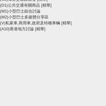
(D1)公共交通有關商品
[精華]
(M1)小型巴士綜合討論
(M2)小型巴士多媒體分享區
(V)私家車,商用車,政府及特種車輛
[精華]
(A10)香港地方討論
[精華]