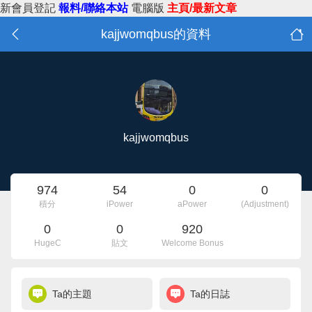
新會員登記
報料/聯絡本站
電腦版
主頁/最新文章
kajjwomqbus的資料
kajjwomqbus
974
54
0
0
積分
iPower
aPower
(Adjustment)
0
0
920
HugeC
貼文
Welcome Bonus
Ta的主題
Ta的日誌