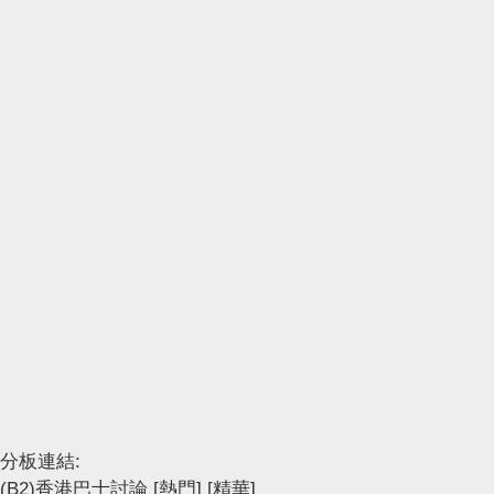
分板連結:
(B2)香港巴士討論
[熱門]
[精華]