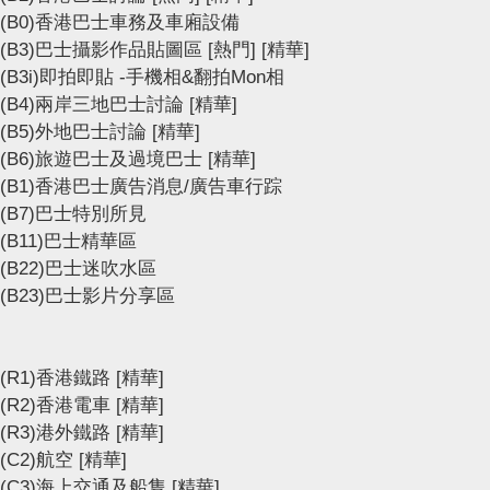
(B0)香港巴士車務及車廂設備
(B3)巴士攝影作品貼圖區
[熱門]
[精華]
(B3i)即拍即貼 -手機相&翻拍Mon相
(B4)兩岸三地巴士討論
[精華]
(B5)外地巴士討論
[精華]
(B6)旅遊巴士及過境巴士
[精華]
(B1)香港巴士廣告消息/廣告車行踪
(B7)巴士特別所見
(B11)巴士精華區
(B22)巴士迷吹水區
(B23)巴士影片分享區
(R1)香港鐵路
[精華]
(R2)香港電車
[精華]
(R3)港外鐵路
[精華]
(C2)航空
[精華]
(C3)海上交通及船隻
[精華]