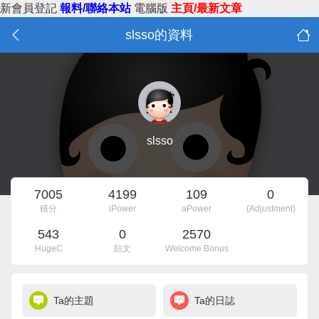
新會員登記
報料/聯絡本站
電腦版
主頁/最新文章
slsso的資料
slsso
7005
4199
109
0
積分
iPower
aPower
(Adjustment)
543
0
2570
HugeC
貼文
Welcome Bonus
Ta的主題
Ta的日誌