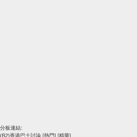
分板連結:
(B2)香港巴士討論
[熱門]
[精華]