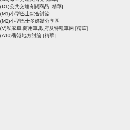
(D1)公共交通有關商品
[精華]
(M1)小型巴士綜合討論
(M2)小型巴士多媒體分享區
(V)私家車,商用車,政府及特種車輛
[精華]
(A10)香港地方討論
[精華]