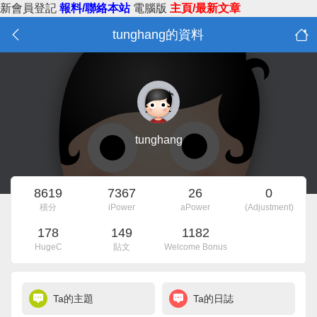
新會員登記
報料/聯絡本站
電腦版
主頁/最新文章
tunghang的資料
tunghang
8619
7367
26
0
積分
iPower
aPower
(Adjustment)
178
149
1182
HugeC
貼文
Welcome Bonus
Ta的主題
Ta的日誌