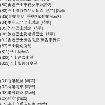
(B0)香港巴士車務及車廂設備
(B3)巴士攝影作品貼圖區
[熱門]
[精華]
(B3i)即拍即貼 -手機相&翻拍Mon相
(B4)兩岸三地巴士討論
[精華]
(B5)外地巴士討論
[精華]
(B6)旅遊巴士及過境巴士
[精華]
(B1)香港巴士廣告消息/廣告車行踪
(B7)巴士特別所見
(B11)巴士精華區
(B22)巴士迷吹水區
(B23)巴士影片分享區
(R1)香港鐵路
[精華]
(R2)香港電車
[精華]
(R3)港外鐵路
[精華]
(C2)航空
[精華]
(C3)海上交通及船隻
[精華]