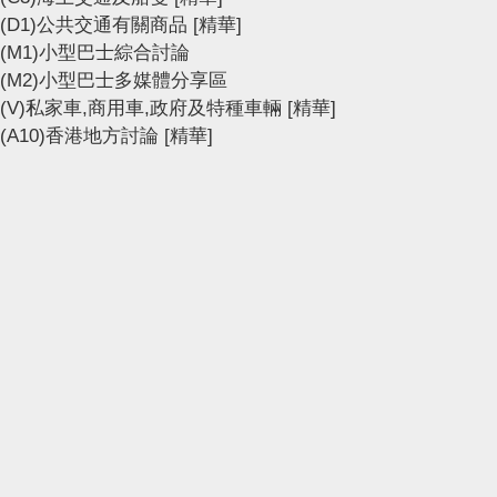
(D1)公共交通有關商品
[精華]
(M1)小型巴士綜合討論
(M2)小型巴士多媒體分享區
(V)私家車,商用車,政府及特種車輛
[精華]
(A10)香港地方討論
[精華]