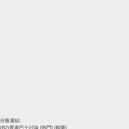
分板連結:
(B2)香港巴士討論
[熱門]
[精華]