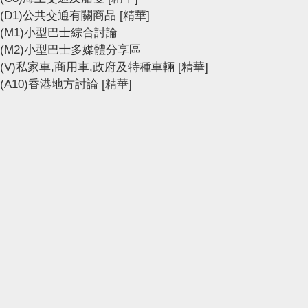
(D1)公共交通有關商品
[精華]
(M1)小型巴士綜合討論
(M2)小型巴士多媒體分享區
(V)私家車,商用車,政府及特種車輛
[精華]
(A10)香港地方討論
[精華]