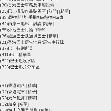
(B0)香港巴士車務及車廂設備
(B3)巴士攝影作品貼圖區
[熱門]
[精華]
(B3i)即拍即貼 -手機相&翻拍Mon相
(B4)兩岸三地巴士討論
[精華]
(B5)外地巴士討論
[精華]
(B6)旅遊巴士及過境巴士
[精華]
(B1)香港巴士廣告消息/廣告車行踪
(B7)巴士特別所見
(B11)巴士精華區
(B22)巴士迷吹水區
(B23)巴士影片分享區
(R1)香港鐵路
[精華]
(R2)香港電車
[精華]
(R3)港外鐵路
[精華]
(C2)航空
[精華]
(C3)海上交通及船隻
[精華]