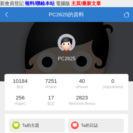
新會員登記
報料/聯絡本站
電腦版
主頁/最新文章
PC2625的資料
PC2625
10184
7251
40
0
積分
iPower
aPower
(Adjustment)
256
17
2823
HugeC
貼文
Welcome Bonus
Ta的主題
Ta的日誌