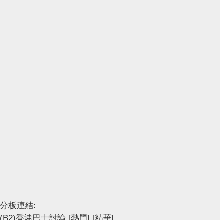
分板連結:
(B2)香港巴士討論
[熱門]
[精華]