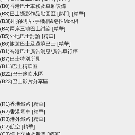
(B0)香港巴士車務及車廂設備
(B3)巴士攝影作品貼圖區
[熱門]
[精華]
(B3i)即拍即貼 -手機相&翻拍Mon相
(B4)兩岸三地巴士討論
[精華]
(B5)外地巴士討論
[精華]
(B6)旅遊巴士及過境巴士
[精華]
(B1)香港巴士廣告消息/廣告車行踪
(B7)巴士特別所見
(B11)巴士精華區
(B22)巴士迷吹水區
(B23)巴士影片分享區
(R1)香港鐵路
[精華]
(R2)香港電車
[精華]
(R3)港外鐵路
[精華]
(C2)航空
[精華]
(C3)海上交通及船隻
[精華]