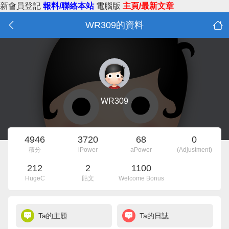
新會員登記
報料/聯絡本站
電腦版
主頁/最新文章
WR309的資料
WR309
4946
3720
68
0
積分
iPower
aPower
(Adjustment)
212
2
1100
HugeC
貼文
Welcome Bonus
Ta的主題
Ta的日誌