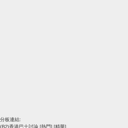
分板連結:
(B2)香港巴士討論
[熱門]
[精華]