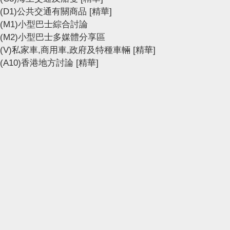
(D1)公共交通有關商品
[精華]
(M1)小型巴士綜合討論
(M2)小型巴士多媒體分享區
(V)私家車,商用車,政府及特種車輛
[精華]
(A10)香港地方討論
[精華]