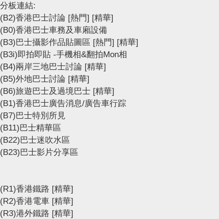
分板連結:
(B2)香港巴士討論
[熱門]
[精華]
(B0)香港巴士車務及車廂設備
(B3)巴士攝影作品貼圖區
[熱門]
[精華]
(B3i)即拍即貼 -手機相&翻拍Mon相
(B4)兩岸三地巴士討論
[精華]
(B5)外地巴士討論
[精華]
(B6)旅遊巴士及過境巴士
[精華]
(B1)香港巴士廣告消息/廣告車行踪
(B7)巴士特別所見
(B11)巴士精華區
(B22)巴士迷吹水區
(B23)巴士影片分享區
(R1)香港鐵路
[精華]
(R2)香港電車
[精華]
(R3)港外鐵路
[精華]