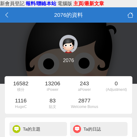
新會員登記
報料/聯絡本站
電腦版
主頁/最新文章
2076的資料
2076
16582
13206
243
0
積分
iPower
aPower
(Adjustment)
1116
83
2877
HugeC
貼文
Welcome Bonus
Ta的主題
Ta的日誌