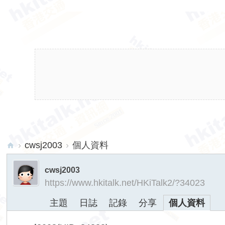
›
cwsj2003
›
個人資料
hk
cwsj2003
ita
https://www.hkitalk.net/HKiTalk2/?34023
lk.
主題
日誌
記錄
分享
個人資料
ne
t