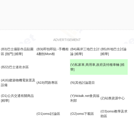
ADVERTISEMENT
(B3)巴士攝影作品貼圖
(B3i)即拍即貼 -手機相
(B4)兩岸三地巴士討
(B5)外地巴士討論
區
[熱門]
[精華]
&翻拍Mon相
論
[精華]
[精華]
(V)私家車,商用車,政府及特種車輛
[精
(B22)巴士迷吹水區
華]
食
(A16)建築物機電裝置及
(A19)問路專區
(N)其他討論題目
設備
(D1)公共交通有關商品
(Y)hkitalk.net會員福
(Z)站務資源中心
[精華]
利部
(O3)omsi教學及求
(O1)omsi討論區
(O2)omsi下載區
助區