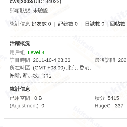
cwsj2003
(UID: 34023)
香
郵箱狀態
未驗證
港
交
統計信息
好友數 0
|
記錄數 0
|
日誌數 0
|
回帖數 
通
資
活躍概況
訊
用戶組
Level 3
網
註冊時間
2011-10-4 23:36
最後訪問
202
所在時區
(GMT +08:00) 北京, 香港,
帕斯, 新加坡, 台北
統計信息
已用空間
0 B
積分
5415
(Adjustment)
0
HugeC
337