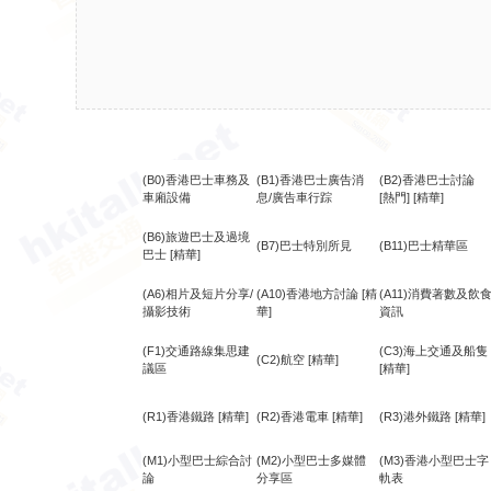
(B0)香港巴士車務及
(B1)香港巴士廣告消
(B2)香港巴士討論
車廂設備
息/廣告車行踪
[熱門]
[精華]
(B6)旅遊巴士及過境
(B7)巴士特別所見
(B11)巴士精華區
巴士
[精華]
(A6)相片及短片分享/
(A10)香港地方討論
[精
(A11)消費著數及飲
攝影技術
華]
資訊
(F1)交通路線集思建
(C3)海上交通及船隻
(C2)航空
[精華]
議區
[精華]
(R1)香港鐵路
[精華]
(R2)香港電車
[精華]
(R3)港外鐵路
[精華]
(M1)小型巴士綜合討
(M2)小型巴士多媒體
(M3)香港小型巴士字
論
分享區
軌表