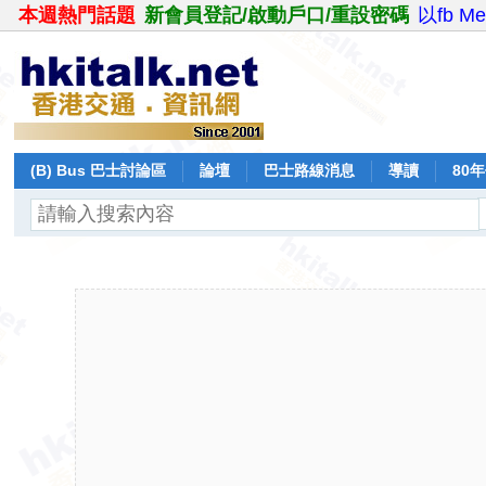
本週熱門話題
新會員登記/啟動戶口/重設密碼
以fb M
(B) Bus 巴士討論區
論壇
巴士路線消息
導讀
80
飛行報告
日誌
保留巴士
分享
記錄