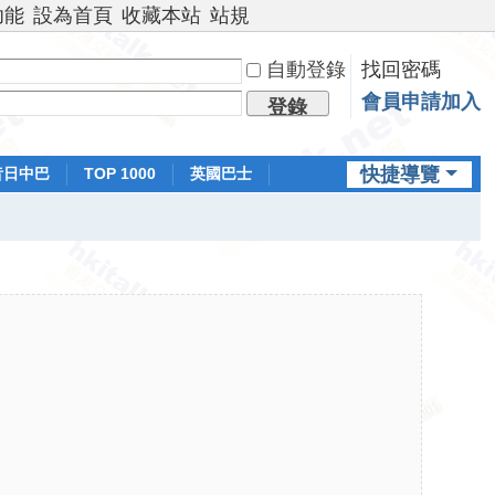
功能
設為首頁
收藏本站
站規
自動登錄
找回密碼
會員申請加入
登錄
快捷導覽
昔日中巴
TOP 1000
英國巴士
排行榜
日本鐵路