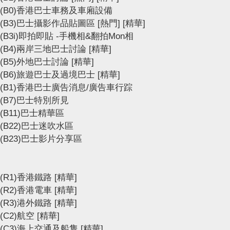
(B0)香港巴士車務及車廂設備
(B3)巴士攝影作品貼圖區
[熱門]
[精華]
(B3i)即拍即貼 -手機相&翻拍Mon相
(B4)兩岸三地巴士討論
[精華]
(B5)外地巴士討論
[精華]
(B6)旅遊巴士及過境巴士
[精華]
(B1)香港巴士廣告消息/廣告車行踪
(B7)巴士特別所見
(B11)巴士精華區
(B22)巴士迷吹水區
(B23)巴士影片分享區
(R1)香港鐵路
[精華]
(R2)香港電車
[精華]
(R3)港外鐵路
[精華]
(C2)航空
[精華]
(C3)海上交通及船隻
[精華]