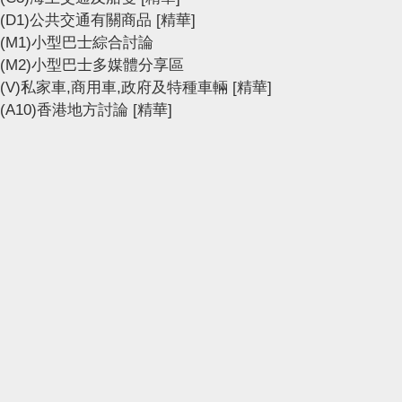
(D1)公共交通有關商品
[精華]
(M1)小型巴士綜合討論
(M2)小型巴士多媒體分享區
(V)私家車,商用車,政府及特種車輛
[精華]
(A10)香港地方討論
[精華]