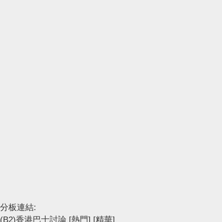
分板連結:
(B2)香港巴士討論
[熱門]
[精華]