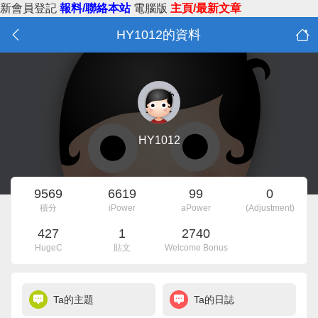
新會員登記
報料/聯絡本站
電腦版
主頁/最新文章
HY1012的資料
HY1012
9569
6619
99
0
積分
iPower
aPower
(Adjustment)
427
1
2740
HugeC
貼文
Welcome Bonus
Ta的主題
Ta的日誌