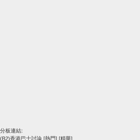
分板連結:
(B2)香港巴士討論
[熱門]
[精華]