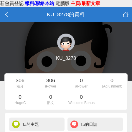
新會員登記
報料/聯絡本站
電腦版
主頁/最新文章
KU_8278的資料
KU_8278
306
306
0
0
積分
iPower
aPower
(Adjustment)
0
0
0
HugeC
貼文
Welcome Bonus
Ta的主題
Ta的日誌