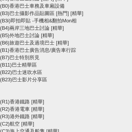
(B0)香港巴士車務及車廂設備
(B3)巴士攝影作品貼圖區
[熱門]
[精華]
(B3i)即拍即貼 -手機相&翻拍Mon相
(B4)兩岸三地巴士討論
[精華]
(B5)外地巴士討論
[精華]
(B6)旅遊巴士及過境巴士
[精華]
(B1)香港巴士廣告消息/廣告車行踪
(B7)巴士特別所見
(B11)巴士精華區
(B22)巴士迷吹水區
(B23)巴士影片分享區
(R1)香港鐵路
[精華]
(R2)香港電車
[精華]
(R3)港外鐵路
[精華]
(C2)航空
[精華]
(C3)海上交通及船隻
[精華]