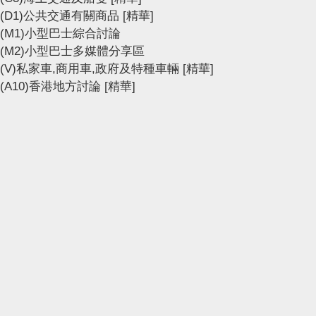
(D1)公共交通有關商品
[精華]
(M1)小型巴士綜合討論
(M2)小型巴士多媒體分享區
(V)私家車,商用車,政府及特種車輛
[精華]
(A10)香港地方討論
[精華]