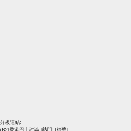
分板連結:
(B2)香港巴士討論
[熱門]
[精華]