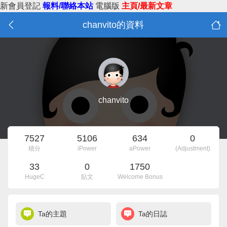
新會員登記
報料/聯絡本站
電腦版
主頁/最新文章
chanvito的資料
chanvito
7527
5106
634
0
積分
iPower
aPower
(Adjustment)
33
0
1750
HugeC
貼文
Welcome Bonus
Ta的主題
Ta的日誌