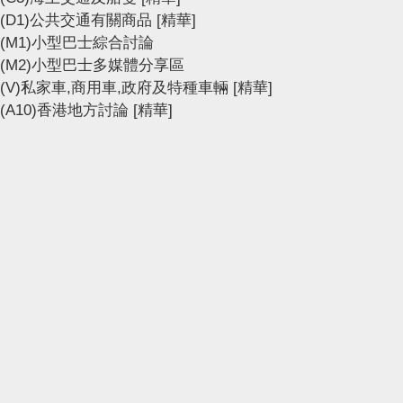
(D1)公共交通有關商品
[精華]
(M1)小型巴士綜合討論
(M2)小型巴士多媒體分享區
(V)私家車,商用車,政府及特種車輛
[精華]
(A10)香港地方討論
[精華]