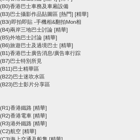
(B0)香港巴士車務及車廂設備
(B3)巴士攝影作品貼圖區
[熱門]
[精華]
(B3i)即拍即貼 -手機相&翻拍Mon相
(B4)兩岸三地巴士討論
[精華]
(B5)外地巴士討論
[精華]
(B6)旅遊巴士及過境巴士
[精華]
(B1)香港巴士廣告消息/廣告車行踪
(B7)巴士特別所見
(B11)巴士精華區
(B22)巴士迷吹水區
(B23)巴士影片分享區
(R1)香港鐵路
[精華]
(R2)香港電車
[精華]
(R3)港外鐵路
[精華]
(C2)航空
[精華]
(C3)海上交通及船隻
[精華]