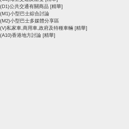
(D1)公共交通有關商品
[精華]
(M1)小型巴士綜合討論
(M2)小型巴士多媒體分享區
(V)私家車,商用車,政府及特種車輛
[精華]
(A10)香港地方討論
[精華]