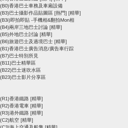
(B0)香港巴士車務及車廂設備
(B3)巴士攝影作品貼圖區
[熱門]
[精華]
(B3i)即拍即貼 -手機相&翻拍Mon相
(B4)兩岸三地巴士討論
[精華]
(B5)外地巴士討論
[精華]
(B6)旅遊巴士及過境巴士
[精華]
(B1)香港巴士廣告消息/廣告車行踪
(B7)巴士特別所見
(B11)巴士精華區
(B22)巴士迷吹水區
(B23)巴士影片分享區
(R1)香港鐵路
[精華]
(R2)香港電車
[精華]
(R3)港外鐵路
[精華]
(C2)航空
[精華]
(C3)海上交通及船隻
[精華]