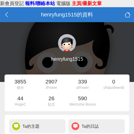
新會員登記
報料/聯絡本站
電腦版
主頁/最新文章
henryfung1515的資料
henryfung1515
3855
2907
339
0
積分
iPower
aPower
(Adjustment)
44
26
590
HugeC
貼文
Welcome Bonus
Ta的主題
Ta的日誌