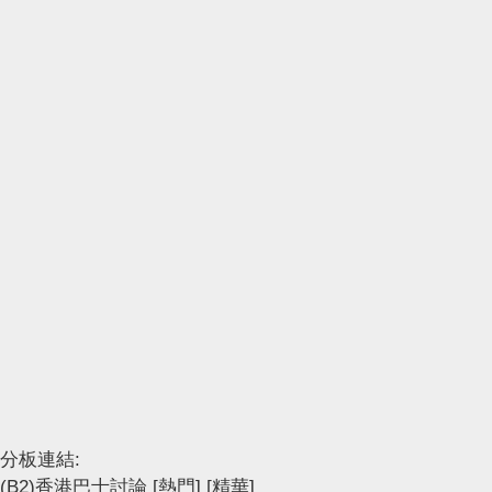
分板連結:
(B2)香港巴士討論
[熱門]
[精華]