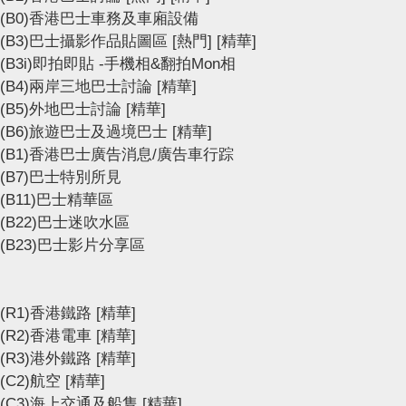
(B0)香港巴士車務及車廂設備
(B3)巴士攝影作品貼圖區
[熱門]
[精華]
(B3i)即拍即貼 -手機相&翻拍Mon相
(B4)兩岸三地巴士討論
[精華]
(B5)外地巴士討論
[精華]
(B6)旅遊巴士及過境巴士
[精華]
(B1)香港巴士廣告消息/廣告車行踪
(B7)巴士特別所見
(B11)巴士精華區
(B22)巴士迷吹水區
(B23)巴士影片分享區
(R1)香港鐵路
[精華]
(R2)香港電車
[精華]
(R3)港外鐵路
[精華]
(C2)航空
[精華]
(C3)海上交通及船隻
[精華]