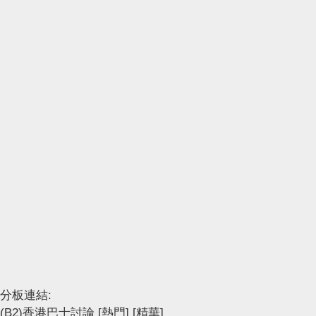
分板連結:
(B2)香港巴士討論
[熱門]
[精華]