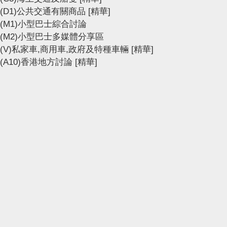
(D1)公共交通有關商品
[精華]
(M1)小型巴士綜合討論
(M2)小型巴士多媒體分享區
(V)私家車,商用車,政府及特種車輛
[精華]
(A10)香港地方討論
[精華]