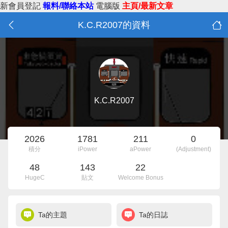
新會員登記
報料/聯絡本站
電腦版
主頁/最新文章
K.C.R2007的資料
K.C.R2007
2026
1781
211
0
積分
iPower
aPower
(Adjustment)
48
143
22
HugeC
貼文
Welcome Bonus
Ta的主題
Ta的日誌