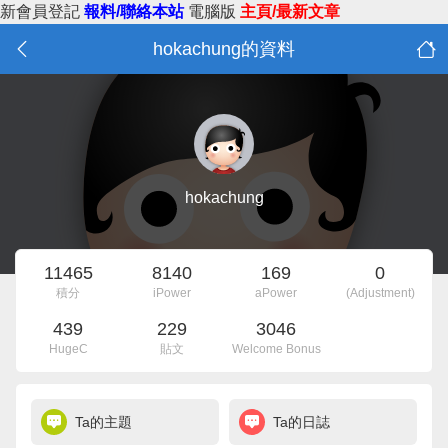
新會員登記
報料/聯絡本站
電腦版
主頁/最新文章
hokachung的資料
hokachung
11465
8140
169
0
積分
iPower
aPower
(Adjustment)
439
229
3046
HugeC
貼文
Welcome Bonus
Ta的主題
Ta的日誌