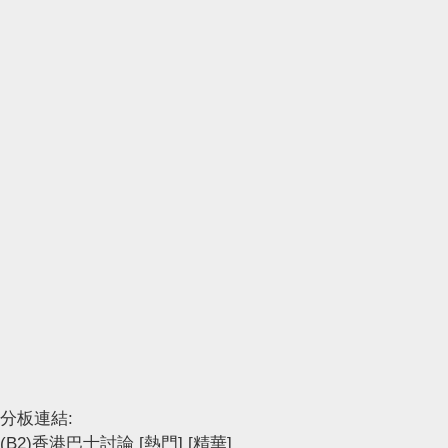
分板連結:
(B2)香港巴士討論
[熱門]
[精華]