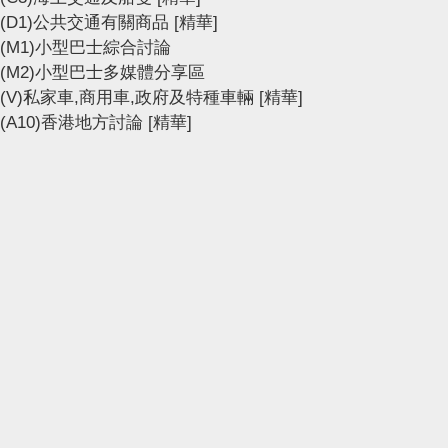
(D1)公共交通有關商品
[精華]
(M1)小型巴士綜合討論
(M2)小型巴士多媒體分享區
(V)私家車,商用車,政府及特種車輛
[精華]
(A10)香港地方討論
[精華]