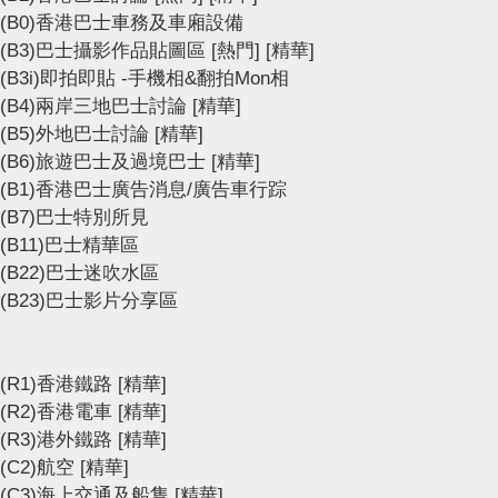
(B0)香港巴士車務及車廂設備
(B3)巴士攝影作品貼圖區
[熱門]
[精華]
(B3i)即拍即貼 -手機相&翻拍Mon相
(B4)兩岸三地巴士討論
[精華]
(B5)外地巴士討論
[精華]
(B6)旅遊巴士及過境巴士
[精華]
(B1)香港巴士廣告消息/廣告車行踪
(B7)巴士特別所見
(B11)巴士精華區
(B22)巴士迷吹水區
(B23)巴士影片分享區
(R1)香港鐵路
[精華]
(R2)香港電車
[精華]
(R3)港外鐵路
[精華]
(C2)航空
[精華]
(C3)海上交通及船隻
[精華]