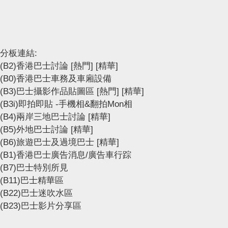
分板連結:
(B2)香港巴士討論
[熱門]
[精華]
(B0)香港巴士車務及車廂設備
(B3)巴士攝影作品貼圖區
[熱門]
[精華]
(B3i)即拍即貼 -手機相&翻拍Mon相
(B4)兩岸三地巴士討論
[精華]
(B5)外地巴士討論
[精華]
(B6)旅遊巴士及過境巴士
[精華]
(B1)香港巴士廣告消息/廣告車行踪
(B7)巴士特別所見
(B11)巴士精華區
(B22)巴士迷吹水區
(B23)巴士影片分享區