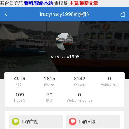
新會員登記
報料/聯絡本站
電腦版
主頁/最新文章
tracytracy1998的資料
tracytracy1998
4996
1815
3142
0
積分
iPower
aPower
(Adjustment)
109
70
0
HugeC
貼文
Welcome Bonus
Ta的主題
Ta的日誌